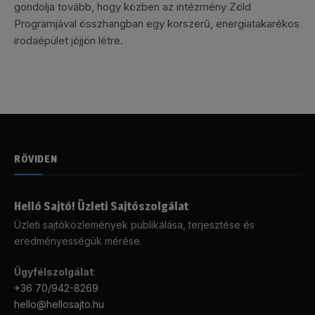
gondolja tovább, hogy közben az intézmény Zöld
Programjával összhangban egy korszerű, energiatakarékos
irodaépület jöjjön létre.
RÖVIDEN
Helló Sajtó! Üzleti Sajtószolgálat
Üzleti sajtóközlemények publikálása, terjesztése és
eredményességük mérése.
Ügyfélszolgálat
:
+36 70/942-8269
hello@hellosajto.hu