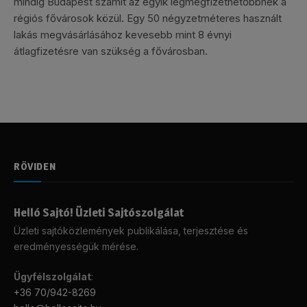
mindig Budapest számít az egyik legmegfizethetőbbnek a
régiós fővárosok közül. Egy 50 négyzetméteres használt
lakás megvásárlásához kevesebb mint 8 évnyi
átlagfizetésre van szükség a fővárosban.
RÖVIDEN
Helló Sajtó! Üzleti Sajtószolgálat
Üzleti sajtóközlemények publikálása, terjesztése és
eredményességük mérése.
Ügyfélszolgálat
:
+36 70/942-8269