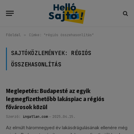
Főoldal
»
Címke: "régiós összehasonlítás"
SAJTÓKÖZLEMÉNYEK:
RÉGIÓS
ÖSSZEHASONLÍTÁS
Meglepetés: Budapesté az egyik
legmegfizethetőbb lakáspiac a régiós
fővárosok közül
Szerző:
ingatlan.com
2025.04.15.
Az elmúlt háromnegyed év lakásdrágulásának ellenére még