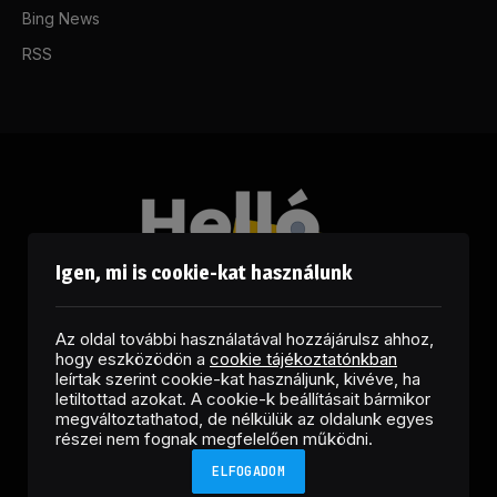
Bing News
RSS
Igen, mi is cookie-kat használunk
Az oldal további használatával hozzájárulsz ahhoz,
hogy eszközödön a
cookie tájékoztatónkban
leírtak szerint cookie-kat használjunk, kivéve, ha
letiltottad azokat. A cookie-k beállításait bármikor
megváltoztathatod, de nélkülük az oldalunk egyes
Facebook
LinkedIn
X
RSS
részei nem fognak megfelelően működni.
(Twitter)
ELFOGADOM
Copyright © 2026 Helló Sajtó! Üzleti Sajtószolgálat