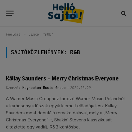
Főoldal
»
Címke: "r&b"
SAJTÓKÖZLEMÉNYEK:
R&B
Kállay Saunders – Merry Christmas Everyone
Szerző:
Magneoton Music Group
2024.10.29.
A Warner Music Grouphoz tartozó Warner Music Polandnél
a karácsonyi időszak egyik kiemelt előadója lesz Kállay
Saunders most debütáló remake dalával, mely a „Merry
Christmas Everyone”-t, Shakin’ Stevens klasszikusát
öltöztette egy vadiúj, R&B köntösbe.