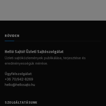
RÖVIDEN
Helló Sajtó! Üzleti Sajtószolgálat
Üzleti sajtóközlemények publikálása, terjesztése és
eredményességük mérése.
Ügyfélszolgálat
:
+36 70/942-8269
hello@hellosajto.hu
SZOLGÁLTATÁSUNK