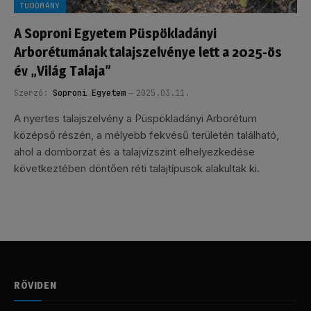
TUDOMÁNY
A Soproni Egyetem Püspökladányi
Arborétumának talajszelvénye lett a 2025-ös
év „Világ Talaja”
Szerző:
Soproni Egyetem
2025.03.11.
A nyertes talajszelvény a Püspökladányi Arborétum
középső részén, a mélyebb fekvésű területén található,
ahol a domborzat és a talajvízszint elhelyezkedése
következtében döntően réti talajtípusok alakultak ki.
RÖVIDEN