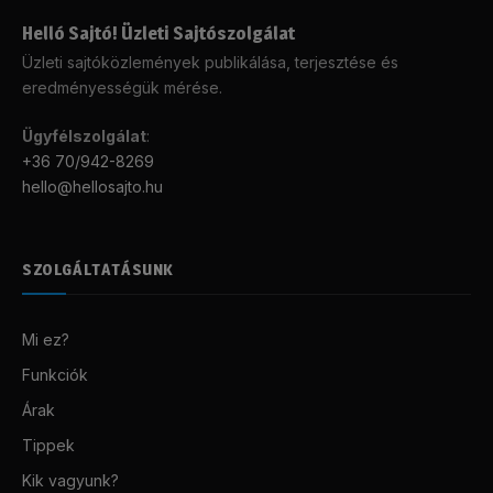
Helló Sajtó! Üzleti Sajtószolgálat
Üzleti sajtóközlemények publikálása, terjesztése és
eredményességük mérése.
Ügyfélszolgálat
:
+36 70/942-8269
hello@hellosajto.hu
SZOLGÁLTATÁSUNK
Mi ez?
Funkciók
Árak
Tippek
Kik vagyunk?