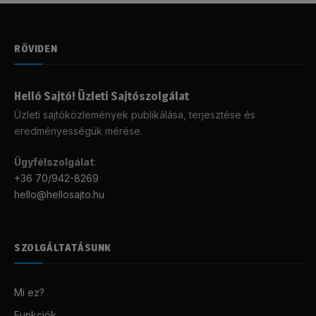
RÖVIDEN
Helló Sajtó! Üzleti Sajtószolgálat
Üzleti sajtóközlemények publikálása, terjesztése és
eredményességük mérése.
Ügyfélszolgálat
:
+36 70/942-8269
hello@hellosajto.hu
SZOLGÁLTATÁSUNK
Mi ez?
Funkciók