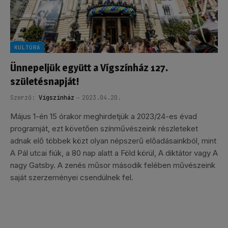
KULTÚRA
Ünnepeljük együtt a Vígszínház 127.
születésnapját!
Szerző:
Vígszínház
2023.04.20.
Május 1-én 15 órakor meghirdetjük a 2023/24-es évad
programját, ezt követően színművészeink részleteket
adnak elő többek közt olyan népszerű előadásainkból, mint
A Pál utcai fiúk, a 80 nap alatt a Föld körül, A diktátor vagy A
nagy Gatsby. A zenés műsor második felében művészeink
saját szerzeményei csendülnek fel.