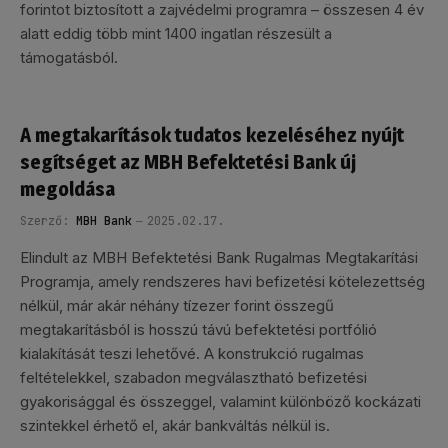
forintot biztosított a zajvédelmi programra – összesen 4 év
alatt eddig több mint 1400 ingatlan részesült a
támogatásból.
A megtakarítások tudatos kezeléséhez nyújt
segítséget az MBH Befektetési Bank új
megoldása
Szerző:
MBH Bank
2025.02.17.
Elindult az MBH Befektetési Bank Rugalmas Megtakarítási
Programja, amely rendszeres havi befizetési kötelezettség
nélkül, már akár néhány tízezer forint összegű
megtakarításból is hosszú távú befektetési portfólió
kialakítását teszi lehetővé. A konstrukció rugalmas
feltételekkel, szabadon megválasztható befizetési
gyakorisággal és összeggel, valamint különböző kockázati
szintekkel érhető el, akár bankváltás nélkül is.