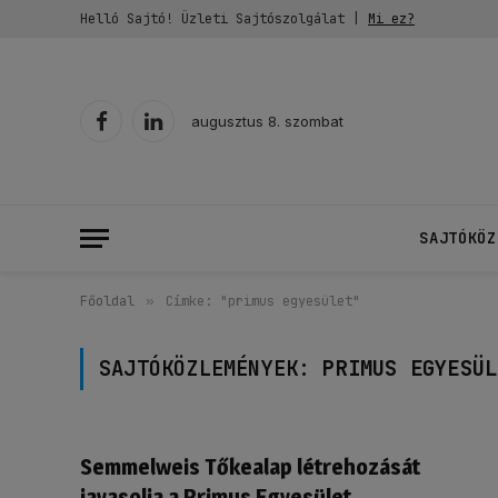
Helló Sajtó! Üzleti Sajtószolgálat |
Mi ez?
augusztus 8. szombat
Facebook
LinkedIn
SAJTÓKÖZ
Főoldal
»
Címke: "primus egyesület"
SAJTÓKÖZLEMÉNYEK:
PRIMUS EGYESÜL
Semmelweis Tőkealap létrehozását
javasolja a Primus Egyesület