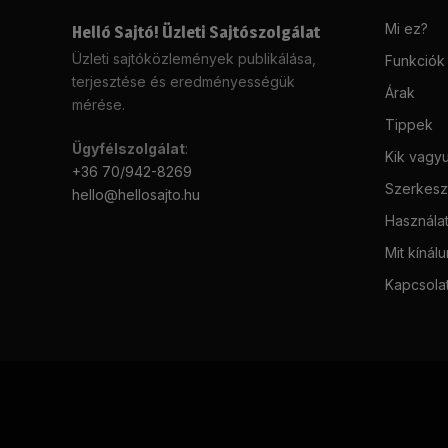
Mi ez?
Helló Sajtó! Üzleti Sajtószolgálat
Üzleti sajtóközlemények publikálása,
Funkciók
terjesztése és eredményességük
Árak
mérése.
Tippek
Ügyfélszolgálat
:
Kik vagy
+36 70/942-8269
Szerkeszt
hello@hellosajto.hu
Használat
Mit kínál
Kapcsola