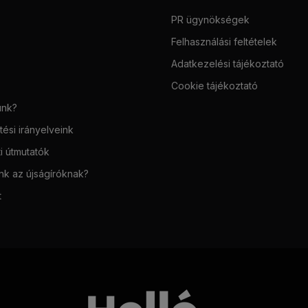
PR ügynökségek
Felhasználási feltételek
Adatkezelési tájékoztató
Cookie tájékoztató
unk?
ési irányelveink
i útmutatók
unk az újságíróknak?
t