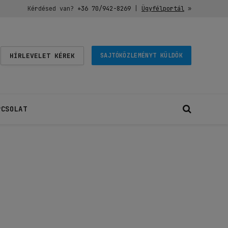
Kérdésed van?
+36 70/942-8269
|
Ügyfélportál
»
HÍRLEVELET KÉREK
SAJTÓKÖZLEMÉNYT KÜLDÖK
PCSOLAT