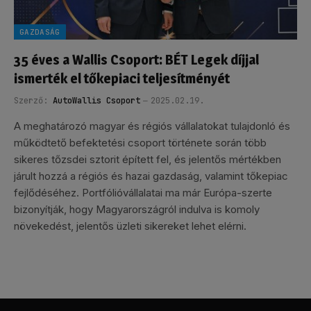
GAZDASÁG
35 éves a Wallis Csoport: BÉT Legek díjjal
ismerték el tőkepiaci teljesítményét
Szerző:
AutoWallis Csoport
2025.02.19.
A meghatározó magyar és régiós vállalatokat tulajdonló és
működtető befektetési csoport története során több
sikeres tőzsdei sztorit épített fel, és jelentős mértékben
járult hozzá a régiós és hazai gazdaság, valamint tőkepiac
fejlődéséhez. Portfólióvállalatai ma már Európa-szerte
bizonyítják, hogy Magyarországról indulva is komoly
növekedést, jelentős üzleti sikereket lehet elérni.