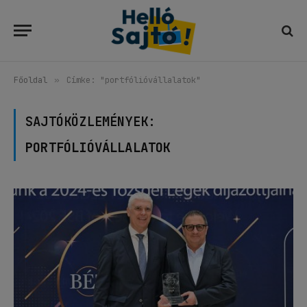
Főoldal
»
Címke: "portfólióvállalatok"
SAJTÓKÖZLEMÉNYEK:
PORTFÓLIÓVÁLLALATOK