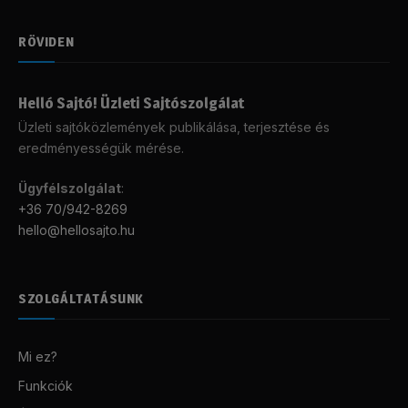
RÖVIDEN
Helló Sajtó! Üzleti Sajtószolgálat
Üzleti sajtóközlemények publikálása, terjesztése és
eredményességük mérése.
Ügyfélszolgálat
:
+36 70/942-8269
hello@hellosajto.hu
SZOLGÁLTATÁSUNK
Mi ez?
Funkciók