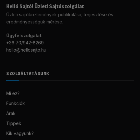
Helló Sajtó! Üzleti Sajtószolgálat
Üzleti sajtóközlemények publikálása, terjesztése és
eredményességük mérése.
Ügyfélszolgálat
:
+36 70/942-8269
hello@hellosajto.hu
SZOLGÁLTATÁSUNK
Mi ez?
Funkciók
Árak
Tippek
Kik vagyunk?