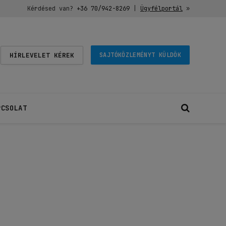
Kérdésed van?
+36 70/942-8269
|
Ügyfélportál
»
HÍRLEVELET KÉREK
SAJTÓKÖZLEMÉNYT KÜLDÖK
PCSOLAT