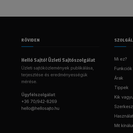
RÖVIDEN
SZOLGÁ
Mi ez?
Helló Sajtó! Üzleti Sajtószolgálat
Üzleti sajtóközlemények publikálása,
Funkciók
terjesztése és eredményességük
Árak
mérése.
Tippek
Ügyfélszolgálat
:
Kik vagy
+36 70/942-8269
Szerkeszt
hello@hellosajto.hu
Használat
Mit kínál