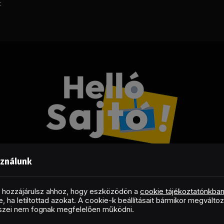
t
sználunk
Facebook
LinkedIn
X
RSS
(Twitter)
al hozzájárulsz ahhoz, hogy eszközödön a
cookie tájékoztatónkba
, ha letiltottad azokat. A cookie-k beállításait bármikor megválto
Copyright © 2026 Helló Sajtó! Üzleti Sajtószolgálat
észei nem fognak megfelelően működni.