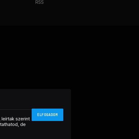
RSS
ELFOGADOM
n
leírtak szerint
ztathatod, de