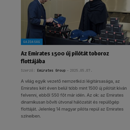
GAZDASÁG
Az Emirates 1500 új pilótát toboroz
flottájába
Szerző:
Emirates Group
2025.05.07.
A világ egyik vezető nemzetközi légitársasága, az
Emirates két éven belül több mint 1500 új pilótát kíván
felvenni, ebből 550 főt már idén. Az ok: az Emirates
dinamikusan bővíti útvonal hálózatát és repülőgép
flottáját. Jelenleg 14 magyar pilóta repül az Emirates
színeiben.