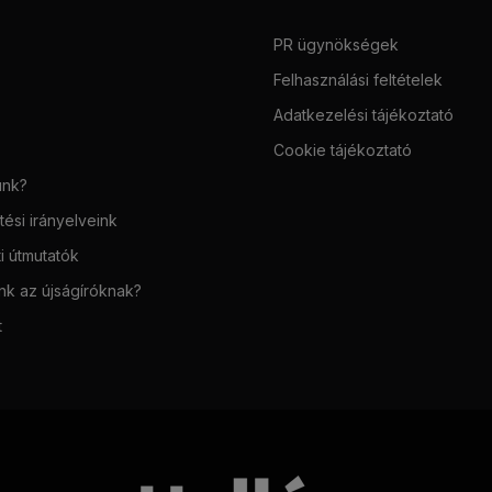
PR ügynökségek
Felhasználási feltételek
Adatkezelési tájékoztató
Cookie tájékoztató
unk?
ési irányelveink
i útmutatók
unk az újságíróknak?
t