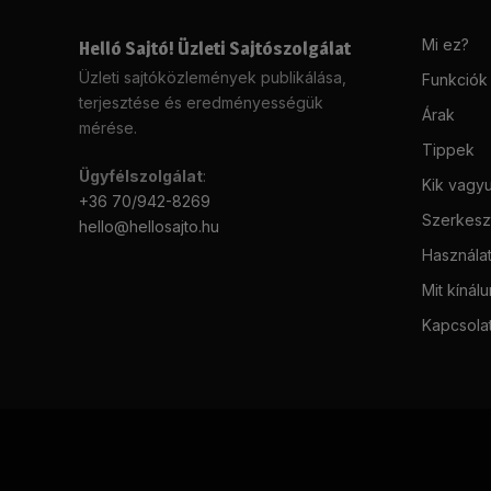
Mi ez?
Helló Sajtó! Üzleti Sajtószolgálat
Üzleti sajtóközlemények publikálása,
Funkciók
terjesztése és eredményességük
Árak
mérése.
Tippek
Ügyfélszolgálat
:
Kik vagy
+36 70/942-8269
Szerkeszt
hello@hellosajto.hu
Használat
Mit kínál
Kapcsola