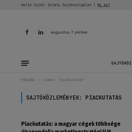
Helló Sajtó! Üzleti Sajtószolgálat |
Mi ez?
augusztus 7. péntek
Facebook
LinkedIn
SAJTÓKÖZ
Főoldal
»
Címke: "piackutatás"
SAJTÓKÖZLEMÉNYEK:
PIACKUTATÁS
Piackutatás: a magyar cégek többsége
újragondolja marketingstratégiáját,