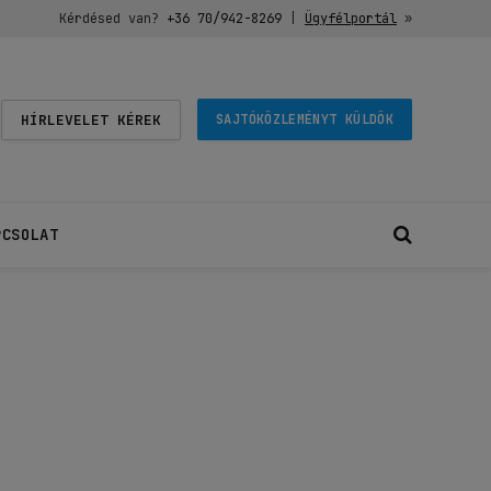
Kérdésed van?
+36 70/942-8269
|
Ügyfélportál
»
HÍRLEVELET KÉREK
SAJTÓKÖZLEMÉNYT KÜLDÖK
PCSOLAT