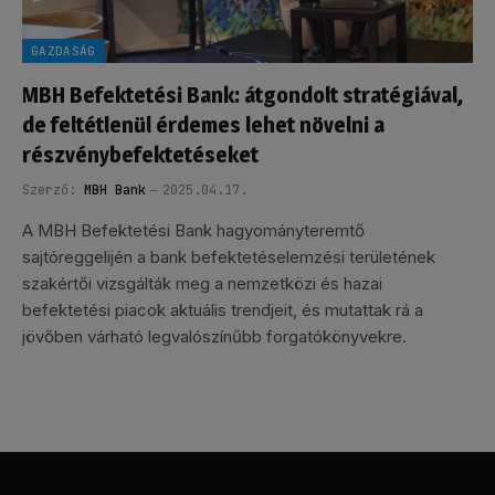
GAZDASÁG
MBH Befektetési Bank: átgondolt stratégiával,
de feltétlenül érdemes lehet növelni a
részvénybefektetéseket
Szerző:
MBH Bank
2025.04.17.
A MBH Befektetési Bank hagyományteremtő
sajtóreggelijén a bank befektetéselemzési területének
szakértői vizsgálták meg a nemzetközi és hazai
befektetési piacok aktuális trendjeit, és mutattak rá a
jövőben várható legvalószínűbb forgatókönyvekre.