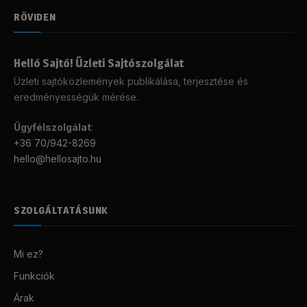
RÖVIDEN
Helló Sajtó! Üzleti Sajtószolgálat
Üzleti sajtóközlemények publikálása, terjesztése és
eredményességük mérése.
Ügyfélszolgálat
:
+36 70/942-8269
hello@hellosajto.hu
SZOLGÁLTATÁSUNK
Mi ez?
Funkciók
Árak