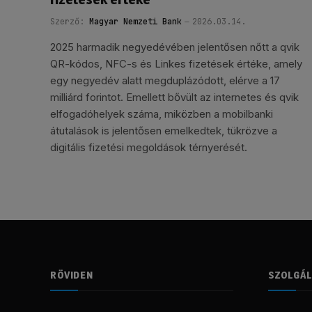
Szerző:
Magyar Nemzeti Bank
2026.03.14.
2025 harmadik negyedévében jelentősen nőtt a qvik
QR-kódos, NFC-s és Linkes fizetések értéke, amely
egy negyedév alatt megduplázódott, elérve a 17
milliárd forintot. Emellett bővült az internetes és qvik
elfogadóhelyek száma, miközben a mobilbanki
átutalások is jelentősen emelkedtek, tükrözve a
digitális fizetési megoldások térnyerését.
RÖVIDEN
SZOLGÁ