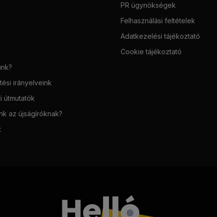
PR ügynökségek
Felhasználási feltételek
Adatkezelési tájékoztató
Cookie tájékoztató
unk?
ési irányelveink
i útmutatók
unk az újságíróknak?
t