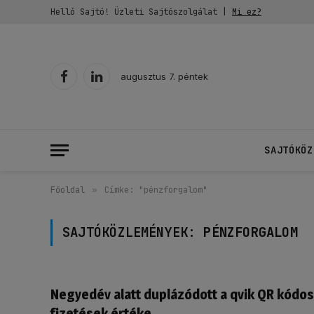
Helló Sajtó! Üzleti Sajtószolgálat |
Mi ez?
augusztus 7. péntek
Facebook
LinkedIn
SAJTÓKÖZ
Főoldal
»
Címke: "pénzforgalom"
SAJTÓKÖZLEMÉNYEK:
PÉNZFORGALOM
Negyedév alatt duplázódott a qvik QR kódos
fizetések értéke