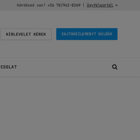
Kérdésed van?
+36 70/942-8269
|
Ügyfélportál
»
HÍRLEVELET KÉREK
SAJTÓKÖZLEMÉNYT KÜLDÖK
PCSOLAT