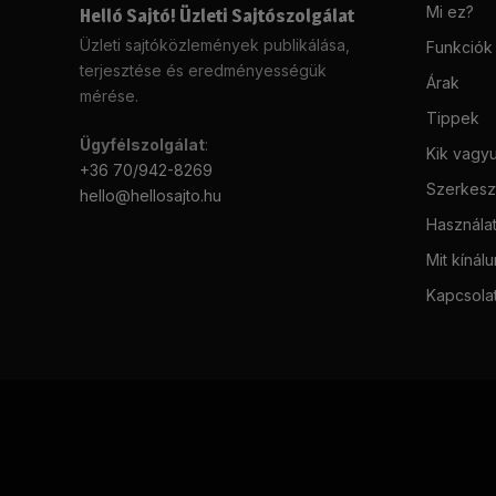
Mi ez?
Helló Sajtó! Üzleti Sajtószolgálat
Üzleti sajtóközlemények publikálása,
Funkciók
terjesztése és eredményességük
Árak
mérése.
Tippek
Ügyfélszolgálat
:
Kik vagy
+36 70/942-8269
Szerkeszt
hello@hellosajto.hu
Használat
Mit kínál
Kapcsola