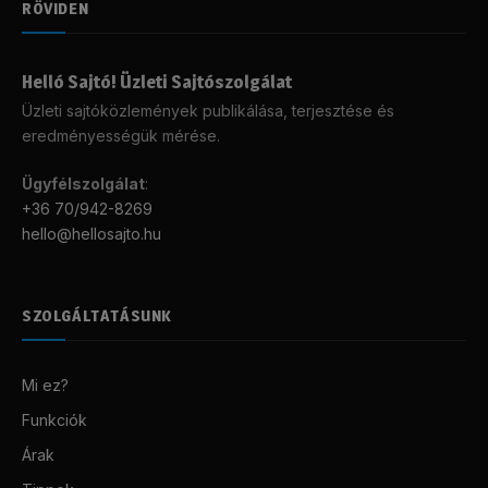
RÖVIDEN
Helló Sajtó! Üzleti Sajtószolgálat
Üzleti sajtóközlemények publikálása, terjesztése és
eredményességük mérése.
Ügyfélszolgálat
:
+36 70/942-8269
hello@hellosajto.hu
SZOLGÁLTATÁSUNK
Mi ez?
Funkciók
Árak