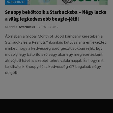
SZÓRAKOZÁS
Snoopy beköltözik a Starbucksba – Négy lecke
a világ legkedvesebb beagle-jétől
Szerző:
Starbucks
2025.04.05.
Áprilisban a Global Month of Good kampány keretében a
Starbucks és a Peanuts™ ikonikus kutyusa arra emlékeztet
minket, hogy a kedvesség apró gesztusokban rejlik. Egy
mosoly, egy bátorító szó vagy akár egy meglepetésként
átnyújtott kávé is szebbé teheti valaki napját. És hogy mit
tanulhatunk Snoopy-tól a kedvességről? Legalább négy
dolgot!