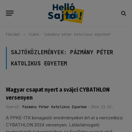
Főoldal
»
Címke: "pázmány péter katolikus egyetem"
SAJTÓKÖZLEMÉNYEK:
PÁZMÁNY PÉTER
KATOLIKUS EGYETEM
Magyar csapat nyert a svájci CYBATHLON
versenyen
Szerző:
Pázmány Péter Katolikus Egyetem
2024.11.22.
A PPKE-ITK kimagasló eredményeket ért el a nemzetközi
CYBATHLON 2024 versenyen. Látástámogató
technológiák kategóriájában az EyeRider csapat első