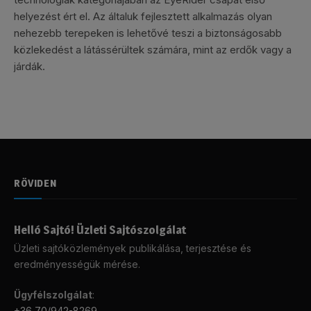
helyezést ért el. Az általuk fejlesztett alkalmazás olyan
nehezebb terepeken is lehetővé teszi a biztonságosabb
közlekedést a látássérültek számára, mint az erdők vagy a
járdák.
RÖVIDEN
Helló Sajtó! Üzleti Sajtószolgálat
Üzleti sajtóközlemények publikálása, terjesztése és
eredményességük mérése.
Ügyfélszolgálat
:
+36 70/942-8269