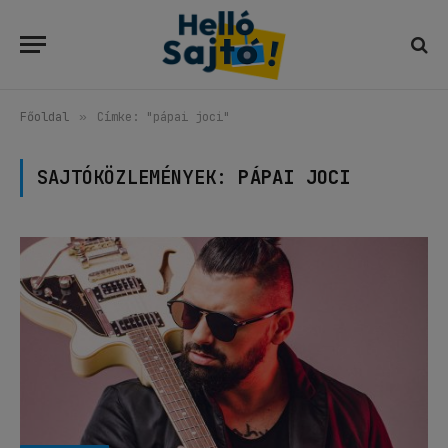
Főoldal
»
Címke: "pápai joci"
SAJTÓKÖZLEMÉNYEK:
PÁPAI JOCI