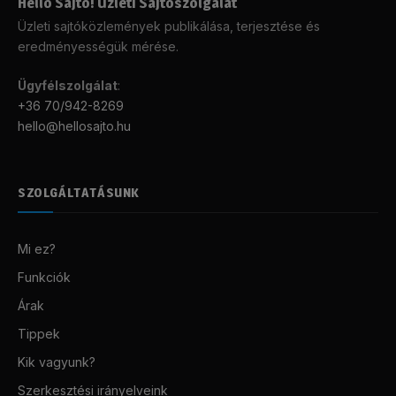
Helló Sajtó! Üzleti Sajtószolgálat
Üzleti sajtóközlemények publikálása, terjesztése és
eredményességük mérése.
Ügyfélszolgálat
:
+36 70/942-8269
hello@hellosajto.hu
SZOLGÁLTATÁSUNK
Mi ez?
Funkciók
Árak
Tippek
Kik vagyunk?
Szerkesztési irányelveink