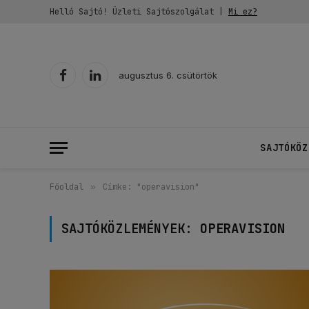
Helló Sajtó! Üzleti Sajtószolgálat |
Mi ez?
augusztus 6. csütörtök
Facebook
LinkedIn
SAJTÓKÖZ
Főoldal
»
Címke: "operavision"
SAJTÓKÖZLEMÉNYEK:
OPERAVISION