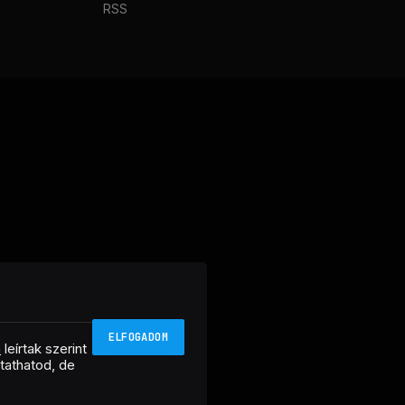
RSS
ELFOGADOM
n
leírtak szerint
ztathatod, de