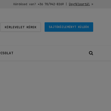
Kérdésed van?
+36 70/942-8269
|
Ügyfélportál
»
HÍRLEVELET KÉREK
SAJTÓKÖZLEMÉNYT KÜLDÖK
PCSOLAT