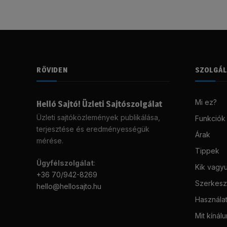
RÖVIDEN
SZOLGÁ
Mi ez?
Helló Sajtó! Üzleti Sajtószolgálat
Üzleti sajtóközlemények publikálása,
Funkciók
terjesztése és eredményességük
Árak
mérése.
Tippek
Ügyfélszolgálat
:
Kik vagy
+36 70/942-8269
Szerkeszt
hello@hellosajto.hu
Használat
Mit kínál