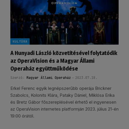
KULTÚRA
A Hunyadi László közvetítésével folytatódik
az OperaVision és a Magyar Állami
Operaház együttműködése
Szerző:
Magyar Állami Operaház
2023.07.18.
Erkel Ferenc egyik legnépszerűbb operája Brickner
Szabolcs, Kolonits Klára, Pataky Dániel, Miklósa Erika
és Bretz Gábor főszereplésével érhető el ingyenesen
az OperaVision internetes platformján 2023. július 21-én
19:00 órától.