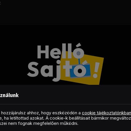
t
sználunk
Facebook
LinkedIn
X
RSS
(Twitter)
al hozzájárulsz ahhoz, hogy eszközödön a
cookie tájékoztatónkba
, ha letiltottad azokat. A cookie-k beállításait bármikor megválto
Copyright © 2026 Helló Sajtó! Üzleti Sajtószolgálat
észei nem fognak megfelelően működni.