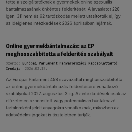
tette a szolgáltatóknak a gyermekek online szexuális
bántalmazásának önkéntes felderítését. A javaslatot 228
igen, 311 nem és 92 tartózkodás mellett utasították el, így
az ideiglenes intézkedések 2026 áprilisában lejárnak.
Online gyermekbántalmazás: az EP
meghosszabbította a felderítés szabályait
Szerző:
Európai Parlament Magyarországi Kapcsolattartó
Irodája
2026.03.12.
Az Európai Parlament 458 szavazattal meghosszabbította
az online gyermekbántalmazás felderítésére vonatkozó
szabályokat 2027. augusztus 3-ig. Az intézkedések csak az
előzetesen azonosított vagy potenciálisan bántalmazó
tartalomként jelölt anyagokra vonatkoznak, miközben az
adatvédelmi jogokat is tiszteletben tartják.