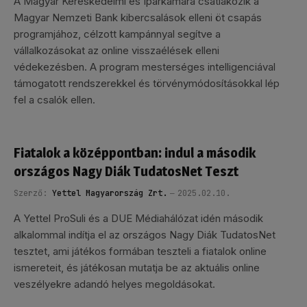
A Magyar Kereskedelmi és Iparkamara csatlakozik a
Magyar Nemzeti Bank kibercsalások elleni öt csapás
programjához, célzott kampánnyal segítve a
vállalkozásokat az online visszaélések elleni
védekezésben. A program mesterséges intelligenciával
támogatott rendszerekkel és törvénymódosításokkal lép
fel a csalók ellen.
Fiatalok a középpontban: indul a második
országos Nagy Diák TudatosNet Teszt
Szerző:
Yettel Magyarország Zrt.
2025.02.10.
A Yettel ProSuli és a DUE Médiahálózat idén második
alkalommal indítja el az országos Nagy Diák TudatosNet
tesztet, ami játékos formában teszteli a fiatalok online
ismereteit, és játékosan mutatja be az aktuális online
veszélyekre adandó helyes megoldásokat.