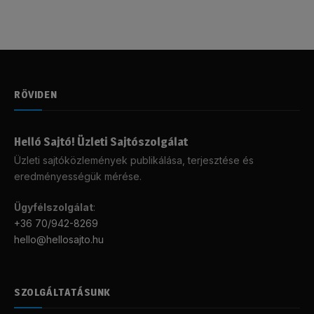
RÖVIDEN
Helló Sajtó! Üzleti Sajtószolgálat
Üzleti sajtóközlemények publikálása, terjesztése és
eredményességük mérése.
Ügyfélszolgálat
:
+36 70/942-8269
hello@hellosajto.hu
SZOLGÁLTATÁSUNK