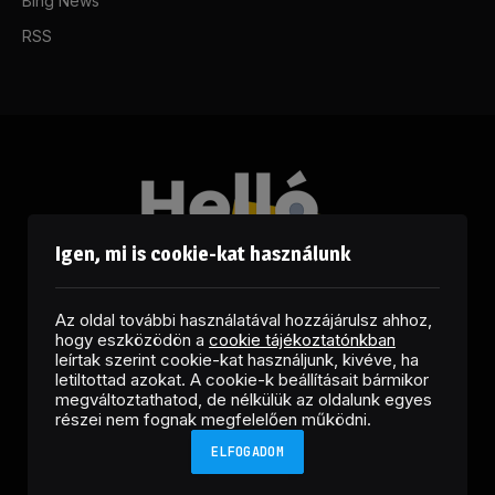
Bing News
RSS
Igen, mi is cookie-kat használunk
Az oldal további használatával hozzájárulsz ahhoz,
hogy eszközödön a
cookie tájékoztatónkban
leírtak szerint cookie-kat használjunk, kivéve, ha
letiltottad azokat. A cookie-k beállításait bármikor
megváltoztathatod, de nélkülük az oldalunk egyes
Facebook
LinkedIn
X
RSS
részei nem fognak megfelelően működni.
(Twitter)
ELFOGADOM
Copyright © 2026 Helló Sajtó! Üzleti Sajtószolgálat