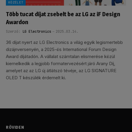
KÖZÉLET
Több tucat díjat zsebelt be az LG az iF Design
Awardon
Szerző:
LG Electronics
2025.03.14.
36 díjat nyert az LG Electronics a világ egyik legismertebb
dizájnversenyén, a 2025-ös International Forum Design
Award díjátadón. A vállalat számtalan elismerése közül
kiemelkedik a legjobb formatervezésért járó Arany Díj,
amelyet az az LG új átlátszó tévéje, az LG SIGNATURE
OLED T készülék érdemelt ki.
RÖVIDEN