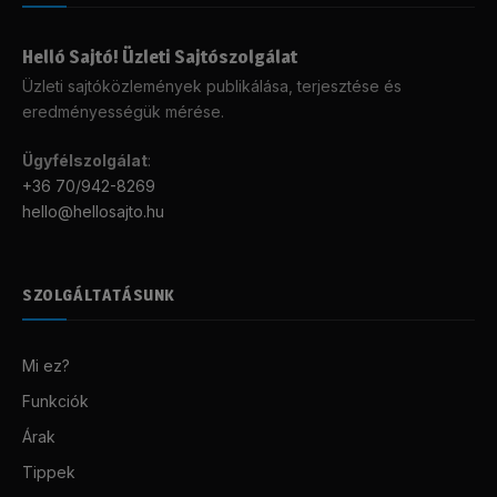
Helló Sajtó! Üzleti Sajtószolgálat
Üzleti sajtóközlemények publikálása, terjesztése és
eredményességük mérése.
Ügyfélszolgálat
:
+36 70/942-8269
hello@hellosajto.hu
SZOLGÁLTATÁSUNK
Mi ez?
Funkciók
Árak
Tippek