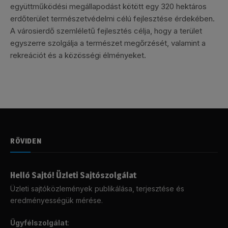
együttműködési megállapodást kötött egy 320 hektáros
erdőterület természetvédelmi célú fejlesztése érdekében.
A városierdő szemléletű fejlesztés célja, hogy a terület
egyszerre szolgálja a természet megőrzését, valamint a
rekreációt és a közösségi élményeket.
RÖVIDEN
Helló Sajtó! Üzleti Sajtószolgálat
Üzleti sajtóközlemények publikálása, terjesztése és
eredményességük mérése.
Ügyfélszolgálat
: