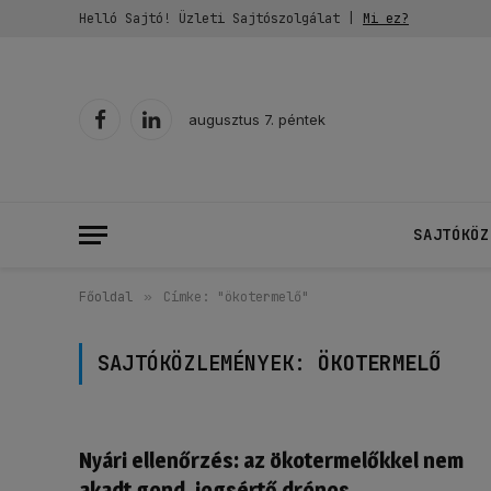
Helló Sajtó! Üzleti Sajtószolgálat |
Mi ez?
augusztus 7. péntek
Facebook
LinkedIn
SAJTÓKÖZ
Főoldal
»
Címke: "ökotermelő"
SAJTÓKÖZLEMÉNYEK:
ÖKOTERMELŐ
Nyári ellenőrzés: az ökotermelőkkel nem
akadt gond, jogsértő drónos