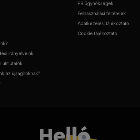
PR ügynökségek
Felhasználási feltételek
Adatkezelési tájékoztató
Cookie tájékoztató
unk?
ési irányelveink
i útmutatók
unk az újságíróknak?
t