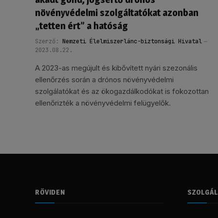
növényvédelmi szolgáltatókat azonban
„tetten ért” a hatóság
Szerző:
Nemzeti Élelmiszerlánc-biztonsági Hivatal
2023.08.22.
A 2023-as megújult és kibővített nyári szezonális
ellenőrzés során a drónos növényvédelmi
szolgálatókat és az ökogazdálkodókat is fokozottan
ellenőrizték a növényvédelmi felügyelők.
RÖVIDEN
SZOLGÁ