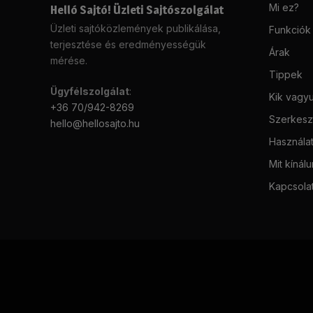
Mi ez?
Helló Sajtó! Üzleti Sajtószolgálat
Üzleti sajtóközlemények publikálása,
Funkciók
terjesztése és eredményességük
Árak
mérése.
Tippek
Ügyfélszolgálat
:
Kik vagy
+36 70/942-8269
Szerkeszt
hello@hellosajto.hu
Használat
Mit kínál
Kapcsola