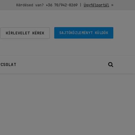
Kérdésed van?
+36 70/942-8269
|
Ügyfélportál
»
HÍRLEVELET KÉREK
SAJTÓKÖZLEMÉNYT KÜLDÖK
PCSOLAT