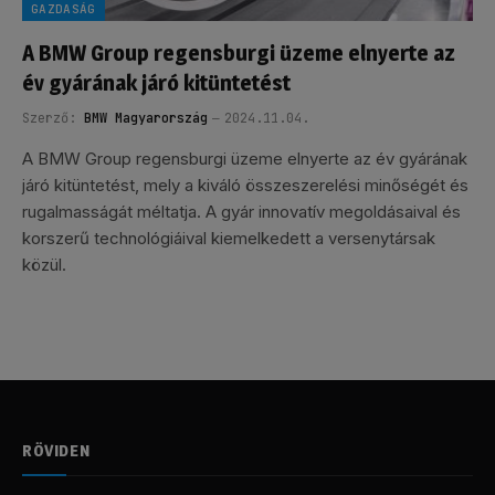
GAZDASÁG
A BMW Group regensburgi üzeme elnyerte az
év gyárának járó kitüntetést
Szerző:
BMW Magyarország
2024.11.04.
A BMW Group regensburgi üzeme elnyerte az év gyárának
járó kitüntetést, mely a kiváló összeszerelési minőségét és
rugalmasságát méltatja. A gyár innovatív megoldásaival és
korszerű technológiáival kiemelkedett a versenytársak
közül.
RÖVIDEN