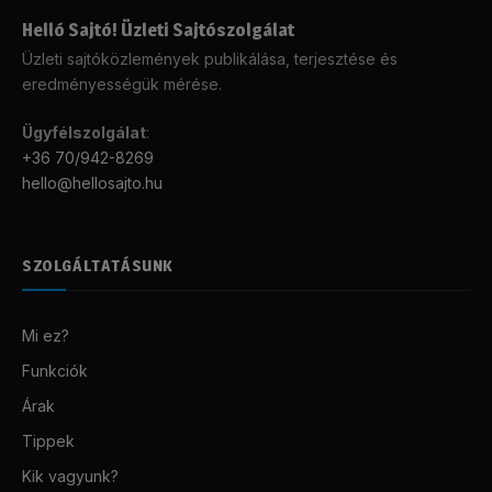
Helló Sajtó! Üzleti Sajtószolgálat
Üzleti sajtóközlemények publikálása, terjesztése és
eredményességük mérése.
Ügyfélszolgálat
:
+36 70/942-8269
hello@hellosajto.hu
SZOLGÁLTATÁSUNK
Mi ez?
Funkciók
Árak
Tippek
Kik vagyunk?