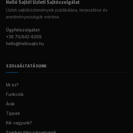
Helló Sajtó! Üzleti Sajtószolgálat
Üzleti sajtóközlemények publikálása, terjesztése és
eredményességük mérése.
Ügyfélszolgálat
:
+36 70/942-8269
hello@hellosajto.hu
SZOLGÁLTATÁSUNK
Mi ez?
Funkciók
Árak
Tippek
Kik vagyunk?
Szerkesztési irányelveink