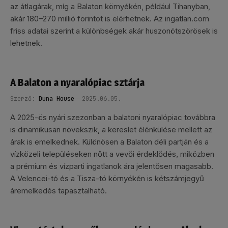
az átlagárak, míg a Balaton környékén, például Tihanyban,
akár 180–270 millió forintot is elérhetnek. Az ingatlan.com
friss adatai szerint a különbségek akár huszonötszörösek is
lehetnek.
A Balaton a nyaralópiac sztárja
Szerző:
Duna House
2025.06.05.
A 2025-ös nyári szezonban a balatoni nyaralópiac továbbra
is dinamikusan növekszik, a kereslet élénkülése mellett az
árak is emelkednek. Különösen a Balaton déli partján és a
vízközeli településeken nőtt a vevői érdeklődés, miközben
a prémium és vízparti ingatlanok ára jelentősen magasabb.
A Velencei-tó és a Tisza-tó környékén is kétszámjegyű
áremelkedés tapasztalható.