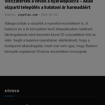
Visszatértek a vevők a nyaralópiacra – Akad
vízparti település a balatoni ár harmadáért
Szerző:
ingatlan.com
2025.05.01.
Rákapcsoltak a vásárlók a nyaralóövezetekben is. A
balatoni és a tó környékén lévő településeken található
lakóingatlanok iránti kereslet közel 20 százalékkal nőtt az
idén. Segíti a balatoni nyaralópiac élénkülését, hogy a
budapesti lakásdrágulás miatt már nem igaz, hogy Balaton
környéki ingatlanok fővárosi árszinteken mozognak.
RÖVIDEN