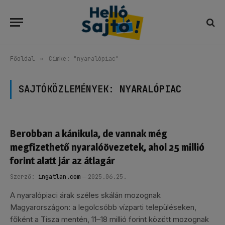
Főoldal
»
Címke: "nyaralópiac"
SAJTÓKÖZLEMÉNYEK:
NYARALÓPIAC
Berobban a kánikula, de vannak még
megfizethető nyaralóövezetek, ahol 25 millió
forint alatt jár az átlagár
Szerző:
ingatlan.com
2025.06.25.
A nyaralópiaci árak széles skálán mozognak
Magyarországon: a legolcsóbb vízparti településeken,
főként a Tisza mentén, 11–18 millió forint között mozognak