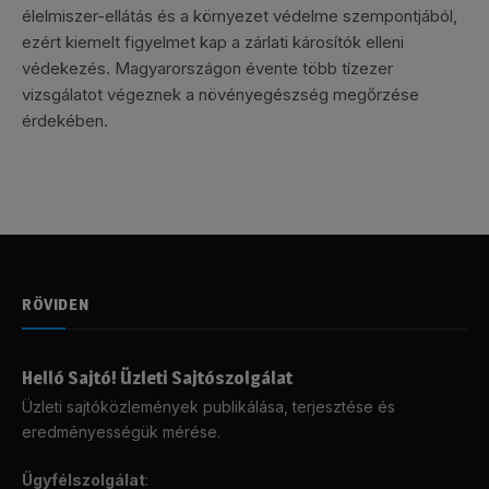
élelmiszer-ellátás és a környezet védelme szempontjából,
ezért kiemelt figyelmet kap a zárlati károsítók elleni
védekezés. Magyarországon évente több tízezer
vizsgálatot végeznek a növényegészség megőrzése
érdekében.
RÖVIDEN
Helló Sajtó! Üzleti Sajtószolgálat
Üzleti sajtóközlemények publikálása, terjesztése és
eredményességük mérése.
Ügyfélszolgálat
: