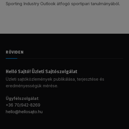
Sporting Industry Outlook átfogó sportipari tanulmányából.
RÖVIDEN
Helló Sajtó! Üzleti Sajtószolgálat
Üzleti sajtóközlemények publikálása, terjesztése és
eredményességük mérése.
Ügyfélszolgálat
:
+36 70/942-8269
hello@hellosajto.hu