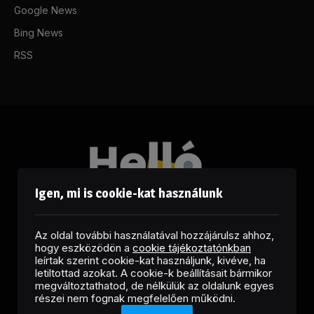
Google News
Bing News
RSS
Igen, mi is cookie-kat használunk
Az oldal további használatával hozzájárulsz ahhoz,
hogy eszközödön a
cookie tájékoztatónkban
leírtak szerint cookie-kat használjunk, kivéve, ha
letiltottad azokat. A cookie-k beállításait bármikor
megváltoztathatod, de nélkülük az oldalunk egyes
Facebook
LinkedIn
X
RSS
részei nem fognak megfelelően működni.
(Twitter)