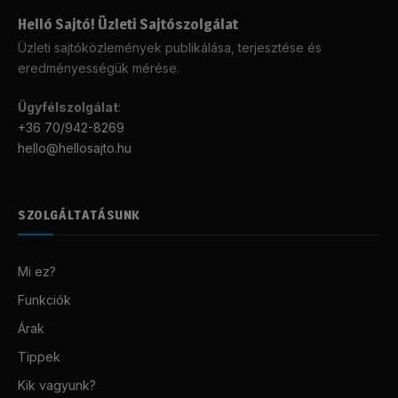
Helló Sajtó! Üzleti Sajtószolgálat
Üzleti sajtóközlemények publikálása, terjesztése és
eredményességük mérése.
Ügyfélszolgálat
:
+36 70/942-8269
hello@hellosajto.hu
SZOLGÁLTATÁSUNK
Mi ez?
Funkciók
Árak
Tippek
Kik vagyunk?