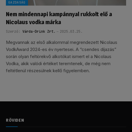
GAZDASÁG
Nem mindennapi kampánnyal rukkolt elő a
Nicolaus vodka márka
Szerző:
Várda-Drink Zrt.
2025.03.25.
Megvannak az első alkalommal megrendezett Nicolaus
VodkAward 2024-es év nyertesei. A “csendes díjazás”
során olyan feltörekvő alkotókat ismert el a Nicolaus
Vodka, akik valódi értéket teremtenek, de még nem
feltétlenül részesülnek kellő figyelemben.
RÖVIDEN