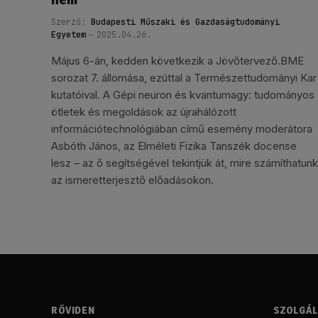
Szerző:
Budapesti Műszaki és Gazdaságtudományi
Egyetem
2025.04.26.
Május 6-án, kedden következik a Jövőtervező.BME
sorozat 7. állomása, ezúttal a Természettudományi Kar
kutatóival. A Gépi neuron és kvantumagy: tudományos
ötletek és megoldások az újrahálózott
információtechnológiában című esemény moderátora
Asbóth János, az Elméleti Fizika Tanszék docense
lesz – az ő segítségével tekintjük át, mire számíthatunk
az ismeretterjesztő előadásokon.
RÖVIDEN
SZOLGÁ