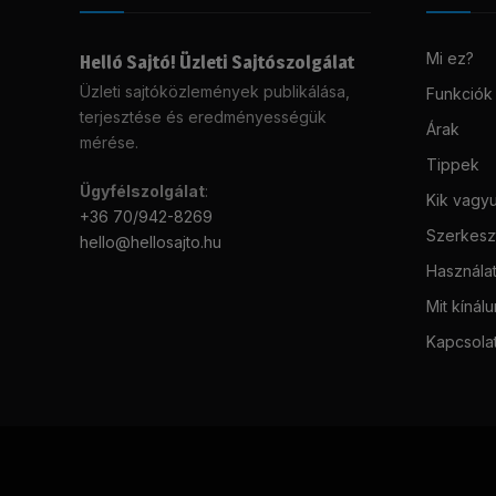
Mi ez?
Helló Sajtó! Üzleti Sajtószolgálat
Üzleti sajtóközlemények publikálása,
Funkciók
terjesztése és eredményességük
Árak
mérése.
Tippek
Ügyfélszolgálat
:
Kik vagy
+36 70/942-8269
Szerkeszt
hello@hellosajto.hu
Használat
Mit kínál
Kapcsola