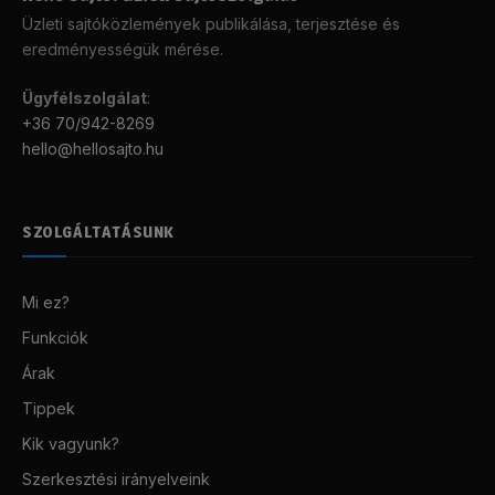
Üzleti sajtóközlemények publikálása, terjesztése és
eredményességük mérése.
Ügyfélszolgálat
:
+36 70/942-8269
hello@hellosajto.hu
SZOLGÁLTATÁSUNK
Mi ez?
Funkciók
Árak
Tippek
Kik vagyunk?
Szerkesztési irányelveink