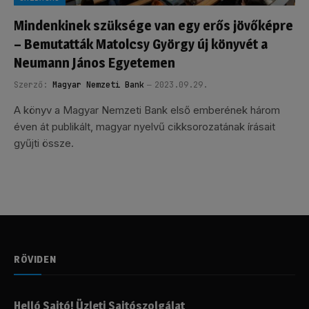
Mindenkinek szüksége van egy erős jövőképre
– Bemutatták Matolcsy György új könyvét a
Neumann János Egyetemen
Szerző:
Magyar Nemzeti Bank
2023.09.29.
A könyv a Magyar Nemzeti Bank első emberének három
éven át publikált, magyar nyelvű cikksorozatának írásait
gyűjti össze.
RÖVIDEN
Helló Sajtó! Üzleti Sajtószolgálat