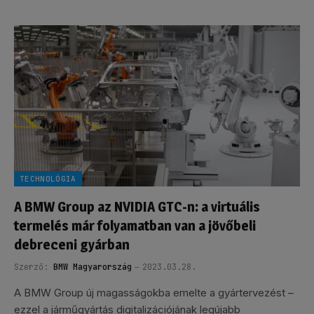
TECHNOLÓGIA
A BMW Group az NVIDIA GTC-n: a virtuális
termelés már folyamatban van a jövőbeli
debreceni gyárban
Szerző:
BMW Magyarország
2023.03.28.
A BMW Group új magasságokba emelte a gyártervezést –
ezzel a járműgyártás digitalizációjának legújabb