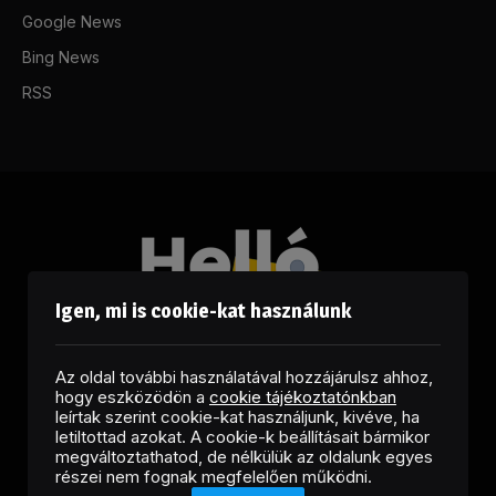
Google News
Bing News
RSS
Igen, mi is cookie-kat használunk
Az oldal további használatával hozzájárulsz ahhoz,
hogy eszközödön a
cookie tájékoztatónkban
leírtak szerint cookie-kat használjunk, kivéve, ha
letiltottad azokat. A cookie-k beállításait bármikor
megváltoztathatod, de nélkülük az oldalunk egyes
Facebook
LinkedIn
X
RSS
részei nem fognak megfelelően működni.
(Twitter)