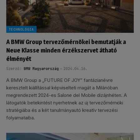
TECHNOLÓGIA
A BMW Group tervezőmérnökei bemutatják a
Neue Klasse minden érzékszervet átható
élményét
Szerző:
BMW Magyarország
2024.04.16.
A BMW Group a „FUTURE OF JOY” fantázianévre
keresztelt kiállítással képviselteti magát a Milánóban
megrendezett 2024-es Salone del Mobile dizájnhéten. A
látogatók betekintést nyerhetnek az új tervezőmérnöki
stratégiába és a két tanulmányautó kreatív tervezési
folyamataiba.