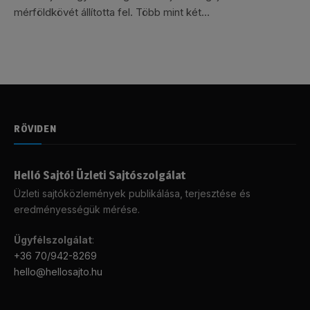
mérföldkövét állította fel. Több mint két…
RÖVIDEN
Helló Sajtó! Üzleti Sajtószolgálat
Üzleti sajtóközlemények publikálása, terjesztése és
eredményességük mérése.
Ügyfélszolgálat
:
+36 70/942-8269
hello@hellosajto.hu