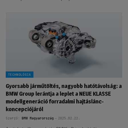
TECHNOLÓGIA
Gyorsabb járműtöltés, nagyobb hatótávolság: a
BMW Group lerántja a leplet a NEUE KLASSE
modellgeneráció forradalmi hajtáslánc-
koncepciójáról
Szerző:
BMW Magyarország
2025.02.22.