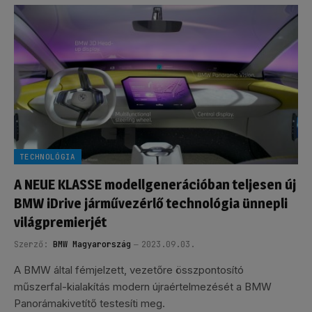
TECHNOLÓGIA
A NEUE KLASSE modellgenerációban teljesen új
BMW iDrive járművezérlő technológia ünnepli
világpremierjét
Szerző:
BMW Magyarország
2023.09.03.
A BMW által fémjelzett, vezetőre összpontosító
műszerfal-kialakítás modern újraértelmezését a BMW
Panorámakivetítő testesíti meg.