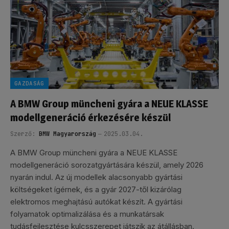
GAZDASÁG
A BMW Group müncheni gyára a NEUE KLASSE
modellgeneráció érkezésére készül
Szerző:
BMW Magyarország
2025.03.04.
A BMW Group müncheni gyára a NEUE KLASSE
modellgeneráció sorozatgyártására készül, amely 2026
nyarán indul. Az új modellek alacsonyabb gyártási
költségeket ígérnek, és a gyár 2027-től kizárólag
elektromos meghajtású autókat készít. A gyártási
folyamatok optimalizálása és a munkatársak
tudásfejlesztése kulcsszerepet játszik az átállásban.