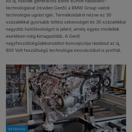
Az új, hatodik generációs BMW eDrive hajtáslánc-
technológiával (röviden Gen6) a BMW Group valódi
technológiai ugrást ígér. Termékoldalról nézve ez 30
százalékkal gyorsabb töltési sebességet és 30 százalékkal
nagyobb hatótávolságot is jelent, amely egyes modellek
esetében még kimagaslóbb. A Gen6
nagyfeszültségűakkumulátor-koncepciója ráadásul az új,
800 Volt feszültségű technológia innovációiból is profitál.
GAZDASÁG