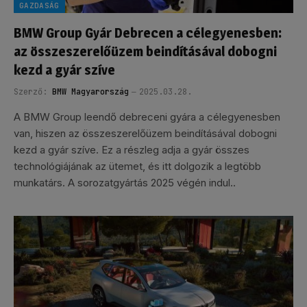
GAZDASÁG
BMW Group Gyár Debrecen a célegyenesben:
az összeszerelőüzem beindításával dobogni
kezd a gyár szíve
Szerző:
BMW Magyarország
2025.03.28.
A BMW Group leendő debreceni gyára a célegyenesben
van, hiszen az összeszerelőüzem beindításával dobogni
kezd a gyár szíve. Ez a részleg adja a gyár összes
technológiájának az ütemet, és itt dolgozik a legtöbb
munkatárs. A sorozatgyártás 2025 végén indul..