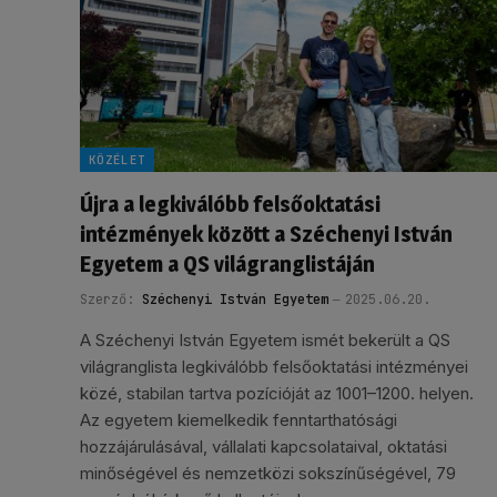
KÖZÉLET
Újra a legkiválóbb felsőoktatási
intézmények között a Széchenyi István
Egyetem a QS világranglistáján
Szerző:
Széchenyi István Egyetem
2025.06.20.
A Széchenyi István Egyetem ismét bekerült a QS
világranglista legkiválóbb felsőoktatási intézményei
közé, stabilan tartva pozícióját az 1001–1200. helyen.
Az egyetem kiemelkedik fenntarthatósági
hozzájárulásával, vállalati kapcsolataival, oktatási
minőségével és nemzetközi sokszínűségével, 79