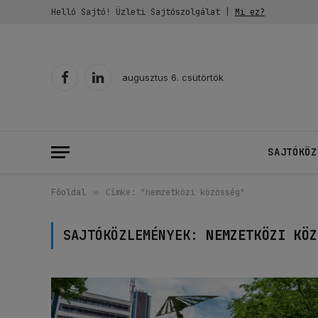
Helló Sajtó! Üzleti Sajtószolgálat |
Mi ez?
augusztus 6. csütörtök
Facebook
LinkedIn
SAJTÓKÖZ
Főoldal
»
Címke: "nemzetközi közösség"
SAJTÓKÖZLEMÉNYEK:
NEMZETKÖZI KÖZ