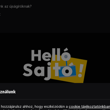
unk az újságíróknak?
t
sználunk
Facebook
LinkedIn
X
RSS
(Twitter)
al hozzájárulsz ahhoz, hogy eszközödön a
cookie tájékoztatónkba