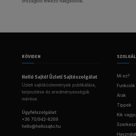
országból érkező hallgatóival.
RÖVIDEN
SZOLGÁ
Mi ez?
Helló Sajtó! Üzleti Sajtószolgálat
Üzleti sajtóközlemények publikálása,
Funkciók
terjesztése és eredményességük
Árak
mérése.
Tippek
Ügyfélszolgálat
:
Kik vagy
+36 70/942-8269
Szerkeszt
hello@hellosajto.hu
Használat