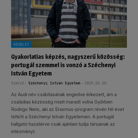
KÖZÉLET
Gyakorlatias képzés, nagyszerű közösség:
portugál szemmel is vonzó a Széchenyi
István Egyetem
Szerző:
Széchenyi István Egyetem
2025.02.18.
Az Audi név csábításának engedve érkezett, ám a
családias közösség miatt maradt volna Győrben
Rodrigo Neto, aki az Erasmus-program révén fél évet
töltött a Széchenyi István Egyetemen. A portugál
hallgató hazatérve csak ajánlani tudja társainak az
intézményt.