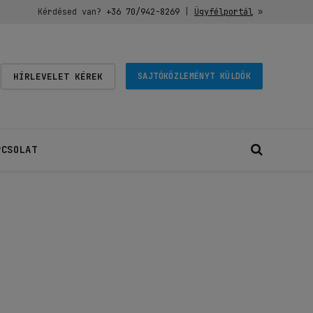
Kérdésed van?
+36 70/942-8269
|
Ügyfélportál
»
HÍRLEVELET KÉREK
SAJTÓKÖZLEMÉNYT KÜLDÖK
PCSOLAT