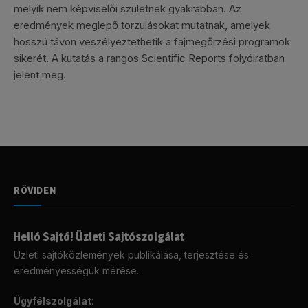
melyik nem képviselői születnek gyakrabban. Az
eredmények meglepő torzulásokat mutatnak, amelyek
hosszú távon veszélyeztethetik a fajmegőrzési programok
sikerét. A kutatás a rangos Scientific Reports folyóiratban
jelent meg.
RÖVIDEN
Helló Sajtó! Üzleti Sajtószolgálat
Üzleti sajtóközlemények publikálása, terjesztése és
eredményességük mérése.
Ügyfélszolgálat
: