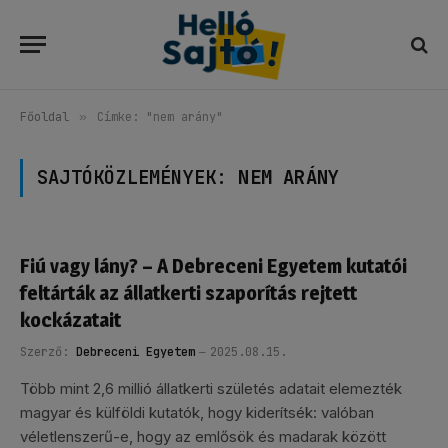
Főoldal
»
Címke: "nem arány"
SAJTÓKÖZLEMÉNYEK:
NEM ARÁNY
Fiú vagy lány? – A Debreceni Egyetem kutatói
feltárták az állatkerti szaporítás rejtett
kockázatait
Szerző:
Debreceni Egyetem
2025.08.15.
Több mint 2,6 millió állatkerti születés adatait elemezték
magyar és külföldi kutatók, hogy kiderítsék: valóban
véletlenszerű-e, hogy az emlősök és madarak között