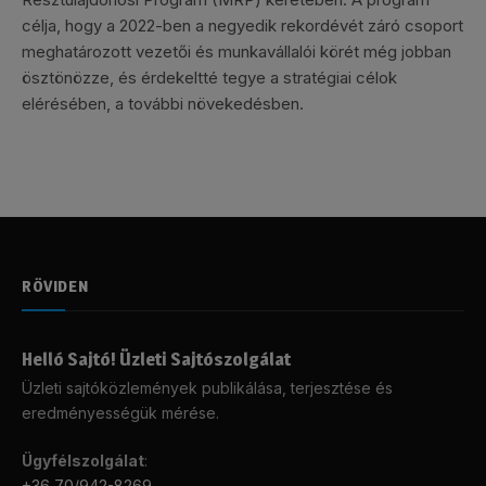
célja, hogy a 2022-ben a negyedik rekordévét záró csoport
meghatározott vezetői és munkavállalói körét még jobban
ösztönözze, és érdekeltté tegye a stratégiai célok
elérésében, a további növekedésben.
RÖVIDEN
Helló Sajtó! Üzleti Sajtószolgálat
Üzleti sajtóközlemények publikálása, terjesztése és
eredményességük mérése.
Ügyfélszolgálat
:
+36 70/942-8269