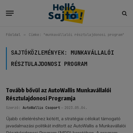
Főoldal
»
Címke: "munkavállalói résztulajdonosi program"
SAJTÓKÖZLEMÉNYEK:
MUNKAVÁLLALÓI
RÉSZTULAJDONOSI PROGRAM
Tovább bővül az AutoWallis Munkavállalói
Résztulajdonosi Programja
Szerző:
AutoWallis Csoport
2023.05.04.
Újabb céleléréshez kötött, a stratégiai célokat támogató
javadalmazási politikát indított az AutoWallis a Munkavállalói
Résztulajdonosi Program (MRP) keretében. A program