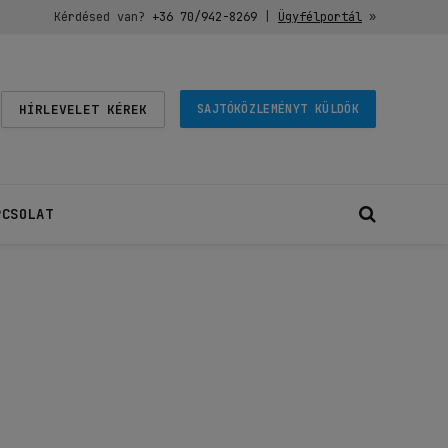
Kérdésed van?
+36 70/942-8269
|
Ügyfélportál
»
HÍRLEVELET KÉREK
SAJTÓKÖZLEMÉNYT KÜLDÖK
PCSOLAT