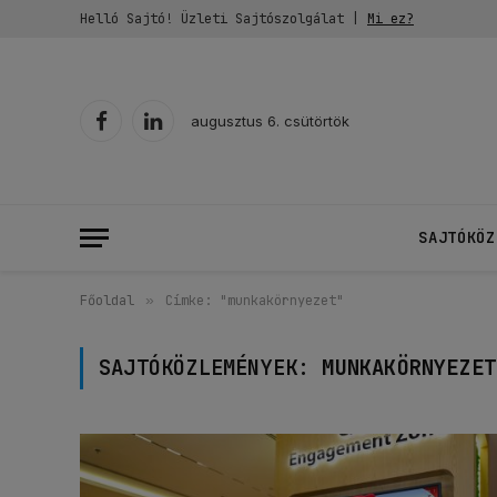
Helló Sajtó! Üzleti Sajtószolgálat |
Mi ez?
augusztus 6. csütörtök
Facebook
LinkedIn
SAJTÓKÖZ
Főoldal
»
Címke: "munkakörnyezet"
SAJTÓKÖZLEMÉNYEK:
MUNKAKÖRNYEZET