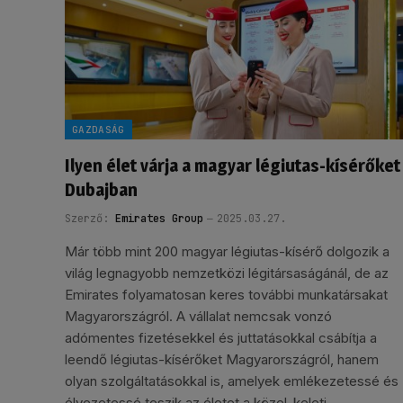
GAZDASÁG
Ilyen élet várja a magyar légiutas-kísérőket
Dubajban
Szerző:
Emirates Group
2025.03.27.
Már több mint 200 magyar légiutas-kísérő dolgozik a
világ legnagyobb nemzetközi légitársaságánál, de az
Emirates folyamatosan keres további munkatársakat
Magyarországról. A vállalat nemcsak vonzó
adómentes fizetésekkel és juttatásokkal csábítja a
leendő légiutas-kísérőket Magyarországról, hanem
olyan szolgáltatásokkal is, amelyek emlékezetessé és
élvezetessé teszik az életet a közel-keleti