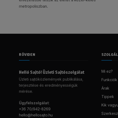
metropoliszban.
RÖVIDEN
SZOLGÁ
Mi ez?
Helló Sajtó! Üzleti Sajtószolgálat
Üzleti sajtóközlemények publikálása,
Funkciók
terjesztése és eredményességük
Árak
mérése.
Tippek
Ügyfélszolgálat
:
Kik vagy
+36 70/942-8269
Szerkeszt
hello@hellosajto.hu