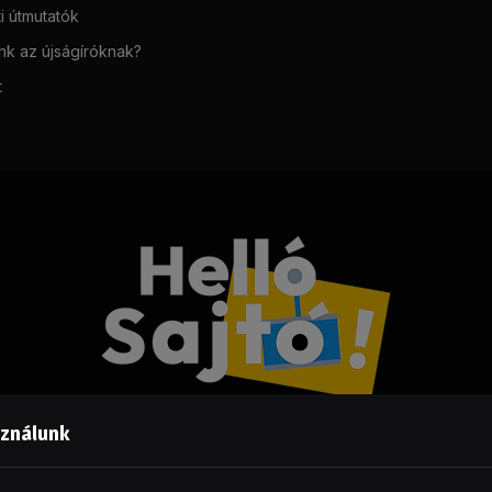
i útmutatók
unk az újságíróknak?
t
sználunk
Facebook
LinkedIn
X
RSS
(Twitter)