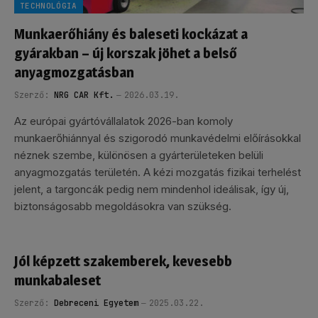
TECHNOLÓGIA
Munkaerőhiány és baleseti kockázat a
gyárakban – új korszak jöhet a belső
anyagmozgatásban
Szerző:
NRG CAR Kft.
2026.03.19.
Az európai gyártóvállalatok 2026-ban komoly
munkaerőhiánnyal és szigorodó munkavédelmi előírásokkal
néznek szembe, különösen a gyárterületeken belüli
anyagmozgatás területén. A kézi mozgatás fizikai terhelést
jelent, a targoncák pedig nem mindenhol ideálisak, így új,
biztonságosabb megoldásokra van szükség.
Jól képzett szakemberek, kevesebb
munkabaleset
Szerző:
Debreceni Egyetem
2025.03.22.