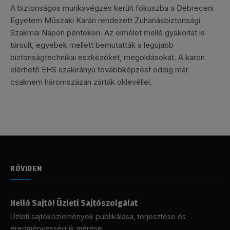
A biztonságos munkavégzés került fókuszba a Debreceni
Egyetem Műszaki Karán rendezett Zuhanásbiztonsági
Szakmai Napon pénteken. Az elmélet mellé gyakorlat is
társult, egyebek mellett bemutatták a legújabb
biztonságtechnikai eszközöket, megoldásokat. A karon
elérhető EHS szakirányú továbbképzést eddig már
csaknem háromszázan zárták oklevéllel.
RÖVIDEN
Helló Sajtó! Üzleti Sajtószolgálat
Üzleti sajtóközlemények publikálása, terjesztése és
eredményességük mérése.