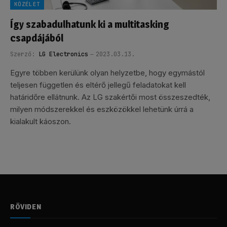
KÖZÉLET
Így szabadulhatunk ki a multitasking
csapdájából
Szerző:
LG Electronics
2023.03.13.
Egyre többen kerülünk olyan helyzetbe, hogy egymástól
teljesen független és eltérő jellegű feladatokat kell
határidőre ellátnunk. Az LG szakértői most összeszedték,
milyen módszerekkel és eszközökkel lehetünk úrrá a
kialakult káoszon.
RÖVIDEN