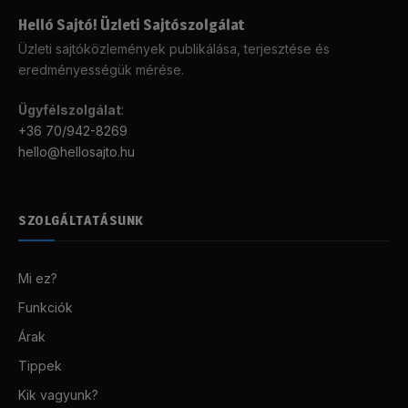
Helló Sajtó! Üzleti Sajtószolgálat
Üzleti sajtóközlemények publikálása, terjesztése és
eredményességük mérése.
Ügyfélszolgálat
:
+36 70/942-8269
hello@hellosajto.hu
SZOLGÁLTATÁSUNK
Mi ez?
Funkciók
Árak
Tippek
Kik vagyunk?