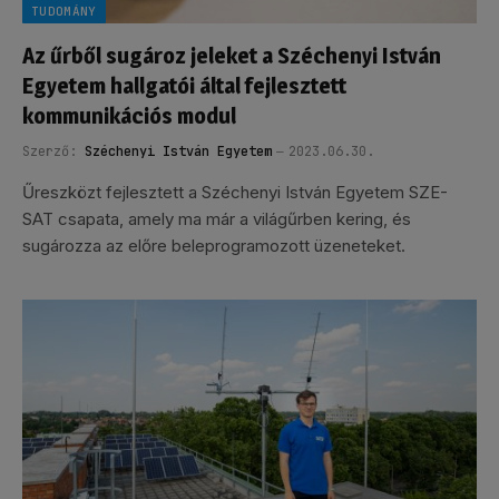
TUDOMÁNY
Az űrből sugároz jeleket a Széchenyi István
Egyetem hallgatói által fejlesztett
kommunikációs modul
Szerző:
Széchenyi István Egyetem
2023.06.30.
Űreszközt fejlesztett a Széchenyi István Egyetem SZE-
SAT csapata, amely ma már a világűrben kering, és
sugározza az előre beleprogramozott üzeneteket.