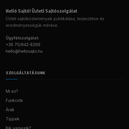
Helló Sajtó! Üzleti Sajtószolgálat
Üzleti sajtóközlemények publikálása, terjesztése és
eredményességük mérése.
Ügyfélszolgálat
:
+36 70/942-8269
hello@hellosajto.hu
SZOLGÁLTATÁSUNK
Mi ez?
Funkciók
Árak
Tippek
Kik vagyunk?