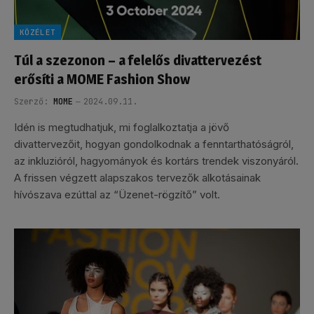
KÖZÉLET
Túl a szezonon – a felelős divattervezést
erősíti a MOME Fashion Show
Szerző:
MOME
2024.09.11.
Idén is megtudhatjuk, mi foglalkoztatja a jövő
divattervezőit, hogyan gondolkodnak a fenntarthatóságról,
az inkluzióról, hagyományok és kortárs trendek viszonyáról.
A frissen végzett alapszakos tervezők alkotásainak
hívószava ezúttal az “Üzenet-rögzítő” volt.