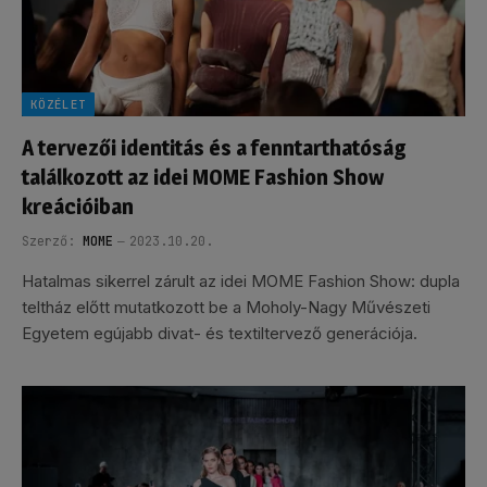
KÖZÉLET
A tervezői identitás és a fenntarthatóság
találkozott az idei MOME Fashion Show
kreációiban
Szerző:
MOME
2023.10.20.
Hatalmas sikerrel zárult az idei MOME Fashion Show: dupla
teltház előtt mutatkozott be a Moholy-Nagy Művészeti
Egyetem egújabb divat- és textiltervező generációja.