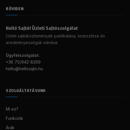
RÖVIDEN
Helló Sajtó! Üzleti Sajtószolgálat
Üzleti sajtóközlemények publikálása, terjesztése és
eredményességük mérése.
Ügyfélszolgálat
:
+36 70/942-8269
hello@hellosajto.hu
SZOLGÁLTATÁSUNK
Mi ez?
Funkciók
Árak