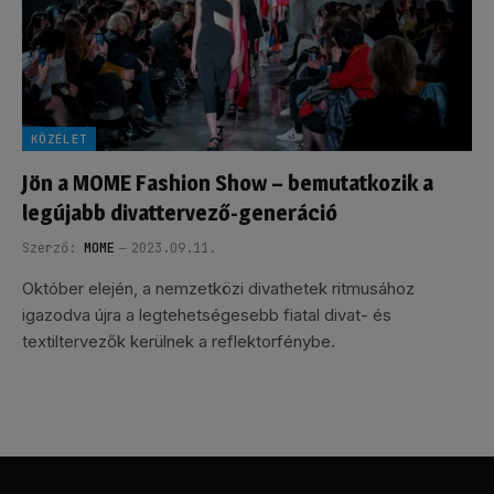
KÖZÉLET
Jön a MOME Fashion Show – bemutatkozik a
legújabb divattervező-generáció
Szerző:
MOME
2023.09.11.
Október elején, a nemzetközi divathetek ritmusához
igazodva újra a legtehetségesebb fiatal divat- és
textiltervezők kerülnek a reflektorfénybe.