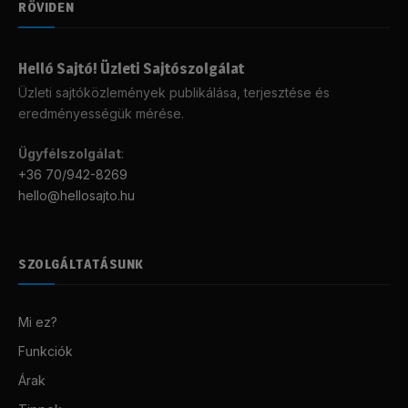
RÖVIDEN
Helló Sajtó! Üzleti Sajtószolgálat
Üzleti sajtóközlemények publikálása, terjesztése és
eredményességük mérése.
Ügyfélszolgálat
:
+36 70/942-8269
hello@hellosajto.hu
SZOLGÁLTATÁSUNK
Mi ez?
Funkciók
Árak