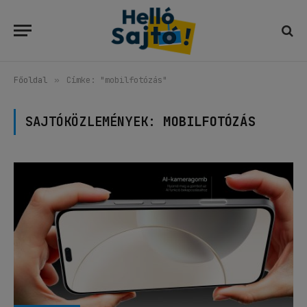
Főoldal
»
Címke: "mobilfotózás"
SAJTÓKÖZLEMÉNYEK:
MOBILFOTÓZÁS