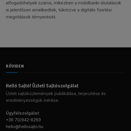
elfogadóhelyek száma, miközben a mobilbanki átutalások
is jelentősen emelkedtek, tükrözve a digitális fizetési
megoldások térnyerését.
RÖVIDEN
Helló Sajtó! Üzleti Sajtószolgálat
Üzleti sajtóközlemények publikálása, terjesztése és
eredményességük mérése.
Ügyfélszolgálat
:
+36 70/942-8269
hello@hellosajto.hu