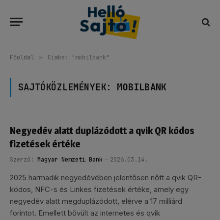
Főoldal
»
Címke: "mobilbank"
SAJTÓKÖZLEMÉNYEK:
MOBILBANK
Negyedév alatt duplázódott a qvik QR kódos
fizetések értéke
Szerző:
Magyar Nemzeti Bank
2026.03.14.
2025 harmadik negyedévében jelentősen nőtt a qvik QR-
kódos, NFC-s és Linkes fizetések értéke, amely egy
negyedév alatt megduplázódott, elérve a 17 milliárd
forintot. Emellett bővült az internetes és qvik