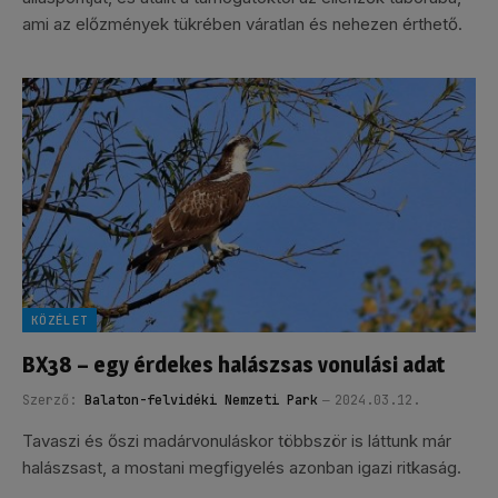
ami az előzmények tükrében váratlan és nehezen érthető.
KÖZÉLET
BX38 – egy érdekes halászsas vonulási adat
Szerző:
Balaton-felvidéki Nemzeti Park
2024.03.12.
Tavaszi és őszi madárvonuláskor többször is láttunk már
halászsast, a mostani megfigyelés azonban igazi ritkaság.