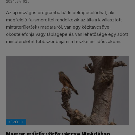
2024.04.01.
Az új országos programba bárki bekapcsolódhat, aki
megfelelő fajismerettel rendelkezik az általa kiválasztott
mintaterület(ek) madarairól, van egy kézitávcsöve,
okostelefonja vagy táblagépe és van lehetősége egy adott
mintaterületet többször bejárni a fészkelési időszakban.
KÖZÉLET
Magyar gyűrűs vörös vércse Nigériában