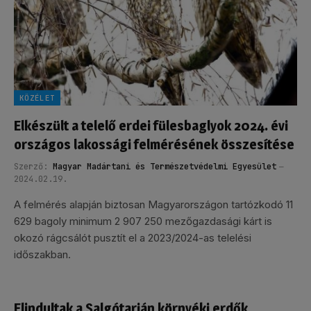
KÖZÉLET
Elkészült a telelő erdei fülesbaglyok 2024. évi
országos lakossági felmérésének összesítése
Szerző:
Magyar Madártani és Természetvédelmi Egyesület
2024.02.19.
A felmérés alapján biztosan Magyarországon tartózkodó 11
629 bagoly minimum 2 907 250 mezőgazdasági kárt is
okozó rágcsálót pusztít el a 2023/2024-as telelési
időszakban.
Elindultak a Salgótarján környéki erdők