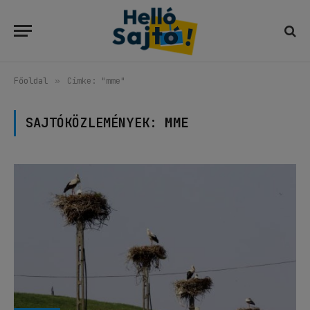
Főoldal
»
Címke: "mme"
SAJTÓKÖZLEMÉNYEK:
MME