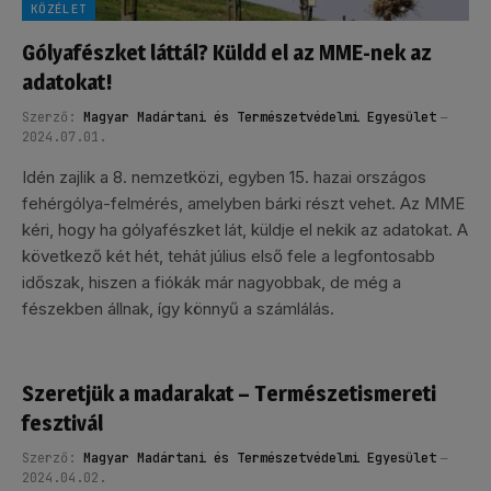
KÖZÉLET
Gólyafészket láttál? Küldd el az MME-nek az
adatokat!
Szerző:
Magyar Madártani és Természetvédelmi Egyesület
2024.07.01.
Idén zajlik a 8. nemzetközi, egyben 15. hazai országos
fehérgólya-felmérés, amelyben bárki részt vehet. Az MME
kéri, hogy ha gólyafészket lát, küldje el nekik az adatokat. A
következő két hét, tehát július első fele a legfontosabb
időszak, hiszen a fiókák már nagyobbak, de még a
fészekben állnak, így könnyű a számlálás.
Szeretjük a madarakat – Természetismereti
fesztivál
Szerző:
Magyar Madártani és Természetvédelmi Egyesület
2024.04.02.