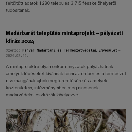
feltöltött adatok 1 280 település 3 715 fészkelőhelyéről
tudósítanak.
Madárbarát település mintaprojekt – pályázati
kiírás 2024
Szerző:
Magyar Madártani és Természetvédelmi Egyesület
2024.02.21.
A mintaprojektre olyan önkormányzatok pályázhatnak
amelyek lépéseket kívánnak tenni az ember és a természet
összhangjának újbóli megteremtésére és amelyek
közterületein, intézményeiben még nincsenek
madárvédelmi eszközök kihelyezve.