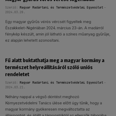
Szerző:
Magyar Madártani és Természetvédelmi Egyesület
2024.03.28.
Egy magyar gyűrűs vörös vércsét figyeltek meg
Északkelet-Nigériában 2024. március 23-án. A madárról
fénykép készült, amin jól látható a színes műanyag gyűrűje,
ez alapján lehetett azonosítani.
Fű alatt buktathatja meg a magyar kormány a
természet helyreállításáról szóló uniós
rendeletet
Szerző:
Magyar Madártani és Természetvédelmi Egyesület
2024.03.21.
Néhány nappal a végső döntést meghozó
Környezetvédelmi Tanács ülése előtt úgy tűnik, hogy a
magyar kormány gyökeresen megváltoztatta az
álláspontját, és átállt a támogatóktól az ellenzők táborába,