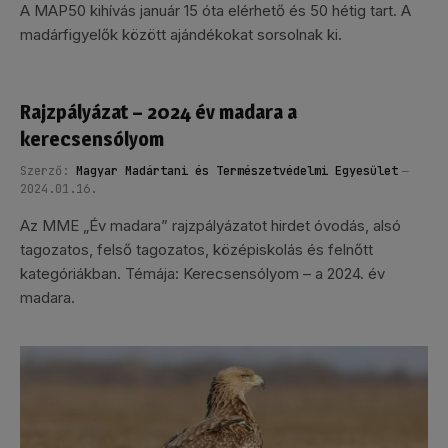
A MAP50 kihívás január 15 óta elérhető és 50 hétig tart. A
madárfigyelők között ajándékokat sorsolnak ki.
Rajzpályázat – 2024 év madara a
kerecsensólyom
Szerző:
Magyar Madártani és Természetvédelmi Egyesület
2024.01.16.
Az MME „Év madara” rajzpályázatot hirdet óvodás, alsó
tagozatos, felső tagozatos, középiskolás és felnőtt
kategóriákban. Témája: Kerecsensólyom – a 2024. év
madara.