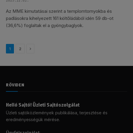
2023.12.01.
Az MME kimutatásai szerint a templomtornyokba és
padlásokra kihelyezett 161 költőládából idén 59 db-ot
(36,6%) foglaltak el a gyöngybaglyok.
Következő
1
2
RÖVIDEN
Helló Sajtó! Üzleti Sajtószolgálat
Üzleti sajtóközlemények publikálása, terjesztése és
eredményességük mérése.
Ügyfélszolgálat
: