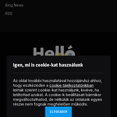
Bing News
RSS
Igen, mi is cookie-kat használunk
Az oldal további használatával hozzájárulsz ahhoz,
hogy eszközödön a
cookie tájékoztatónkban
leírtak szerint cookie-kat használjunk, kivéve, ha
letiltottad azokat. A cookie-k beállításait bármikor
megváltoztathatod, de nélkülük az oldalunk egyes
Facebook
LinkedIn
X
RSS
részei nem fognak megfelelően működni.
(Twitter)
ELFOGADOM
Copyright © 2026 Helló Sajtó! Üzleti Sajtószolgálat