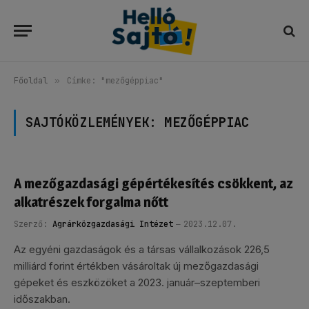
Főoldal
»
Címke: "mezőgéppiac"
SAJTÓKÖZLEMÉNYEK:
MEZŐGÉPPIAC
A mezőgazdasági gépértékesítés csökkent, az
alkatrészek forgalma nőtt
Szerző:
Agrárközgazdasági Intézet
2023.12.07.
Az egyéni gazdaságok és a társas vállalkozások 226,5
milliárd forint értékben vásároltak új mezőgazdasági
gépeket és eszközöket a 2023. január–szeptemberi
időszakban.