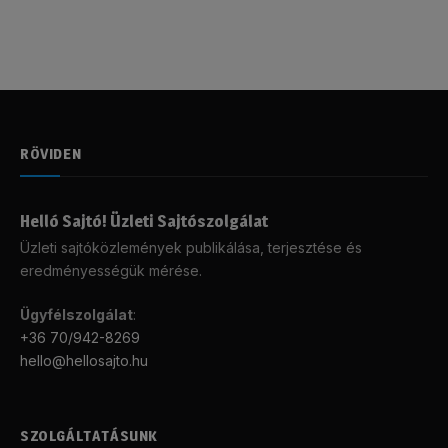
RÖVIDEN
Helló Sajtó! Üzleti Sajtószolgálat
Üzleti sajtóközlemények publikálása, terjesztése és
eredményességük mérése.
Ügyfélszolgálat
:
+36 70/942-8269
hello@hellosajto.hu
SZOLGÁLTATÁSUNK