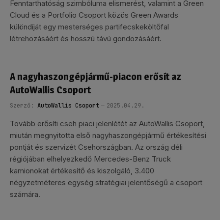
Fenntarthatóság szimbóluma elismerést, valamint a Green
Cloud és a Portfolio Csoport közös Green Awards
különdíját egy mesterséges partifecskeköltőfal
létrehozásáért és hosszú távú gondozásáért.
A nagyhaszongépjármű-piacon erősít az
AutoWallis Csoport
Szerző:
AutoWallis Csoport
2025.04.29.
Tovább erősíti cseh piaci jelenlétét az AutoWallis Csoport,
miután megnyitotta első nagyhaszongépjármű értékesítési
pontját és szervizét Csehországban. Az ország déli
régiójában elhelyezkedő Mercedes-Benz Truck
kamionokat értékesítő és kiszolgáló, 3.400
négyzetméteres egység stratégiai jelentőségű a csoport
számára.