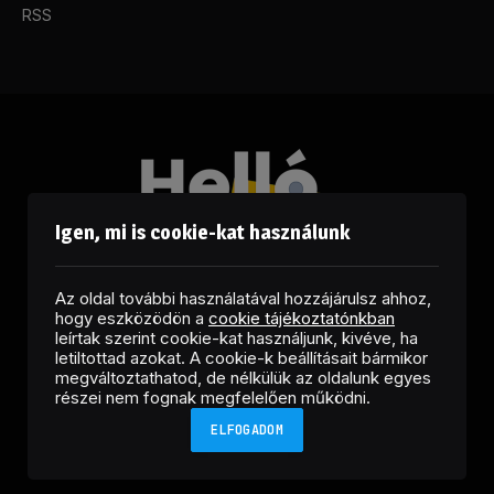
RSS
Igen, mi is cookie-kat használunk
Az oldal további használatával hozzájárulsz ahhoz,
hogy eszközödön a
cookie tájékoztatónkban
leírtak szerint cookie-kat használjunk, kivéve, ha
letiltottad azokat. A cookie-k beállításait bármikor
megváltoztathatod, de nélkülük az oldalunk egyes
Facebook
LinkedIn
X
RSS
részei nem fognak megfelelően működni.
(Twitter)
ELFOGADOM
Copyright © 2026 Helló Sajtó! Üzleti Sajtószolgálat