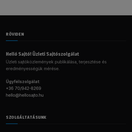
RÖVIDEN
Helló Sajtó! Üzleti Sajtószolgálat
Üzleti sajtóközlemények publikálása, terjesztése és
eredményességük mérése.
Ügyfélszolgálat
:
+36 70/942-8269
hello@hellosajto.hu
SZOLGÁLTATÁSUNK