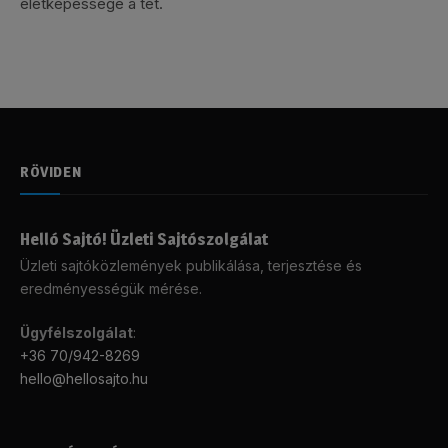
életképessége a tét.
RÖVIDEN
Helló Sajtó! Üzleti Sajtószolgálat
Üzleti sajtóközlemények publikálása, terjesztése és
eredményességük mérése.
Ügyfélszolgálat
:
+36 70/942-8269
hello@hellosajto.hu