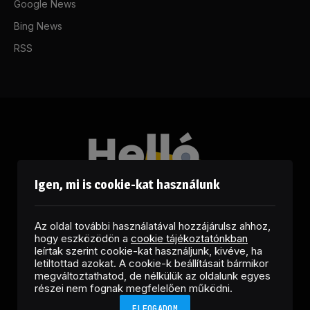
Google News
Bing News
RSS
Igen, mi is cookie-kat használunk
Az oldal további használatával hozzájárulsz ahhoz,
hogy eszközödön a
cookie tájékoztatónkban
leírtak szerint cookie-kat használjunk, kivéve, ha
letiltottad azokat. A cookie-k beállításait bármikor
megváltoztathatod, de nélkülük az oldalunk egyes
Facebook
LinkedIn
X
RSS
részei nem fognak megfelelően működni.
(Twitter)
ELFOGADOM