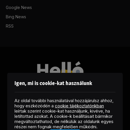
Google News
Bing News
RSS
Igen, mi is cookie-kat használunk
Az oldal további használatával hozzájárulsz ahhoz,
hogy eszközödön a
cookie tájékoztatónkban
leírtak szerint cookie-kat használjunk, kivéve, ha
letiltottad azokat. A cookie-k beállításait bármikor
megváltoztathatod, de nélkülük az oldalunk egyes
Facebook
LinkedIn
X
RSS
részei nem fognak megfelelően működni.
(Twitter)