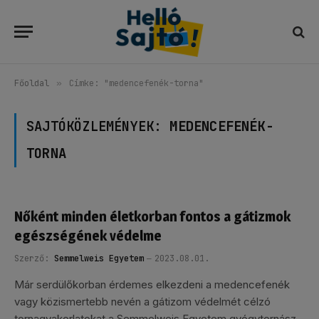
Főoldal
»
Címke: "medencefenék-torna"
SAJTÓKÖZLEMÉNYEK:
MEDENCEFENÉK-
TORNA
Nőként minden életkorban fontos a gátizmok
egészségének védelme
Szerző:
Semmelweis Egyetem
2023.08.01.
Már serdülőkorban érdemes elkezdeni a medencefenék
vagy közismertebb nevén a gátizom védelmét célzó
tornagyakorlatokat a Semmelweis Egyetem gyógytornász