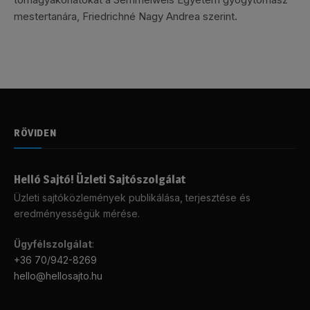
mestertanára, Friedrichné Nagy Andrea szerint.
RÖVIDEN
Helló Sajtó! Üzleti Sajtószolgálat
Üzleti sajtóközlemények publikálása, terjesztése és
eredményességük mérése.
Ügyfélszolgálat
:
+36 70/942-8269
hello@hellosajto.hu