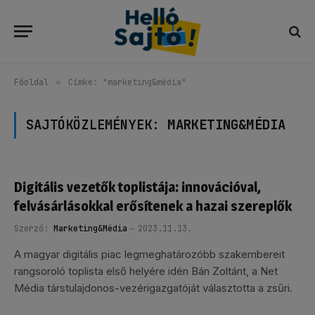
Főoldal
»
Címke: "marketing&média"
SAJTÓKÖZLEMÉNYEK:
MARKETING&MÉDIA
Digitális vezetők toplistája: innovációval,
felvásárlásokkal erősítenek a hazai szereplők
Szerző:
Marketing&Média
2023.11.13.
A magyar digitális piac legmeghatározóbb szakembereit
rangsoroló toplista első helyére idén Bán Zoltánt, a Net
Média társtulajdonos-vezérigazgatóját választotta a zsűri.