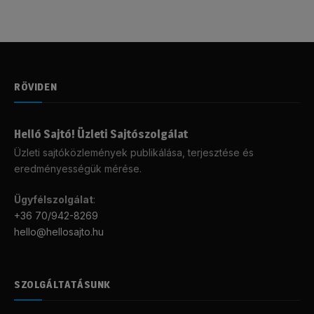
RÖVIDEN
Helló Sajtó! Üzleti Sajtószolgálat
Üzleti sajtóközlemények publikálása, terjesztése és
eredményességük mérése.
Ügyfélszolgálat
:
+36 70/942-8269
hello@hellosajto.hu
SZOLGÁLTATÁSUNK