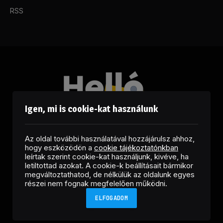
RSS
Igen, mi is cookie-kat használunk
Az oldal további használatával hozzájárulsz ahhoz,
hogy eszközödön a
cookie tájékoztatónkban
leírtak szerint cookie-kat használjunk, kivéve, ha
letiltottad azokat. A cookie-k beállításait bármikor
megváltoztathatod, de nélkülük az oldalunk egyes
Facebook
LinkedIn
X
RSS
részei nem fognak megfelelően működni.
(Twitter)
ELFOGADOM
Copyright © 2026 Helló Sajtó! Üzleti Sajtószolgálat