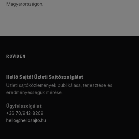
Magyarországon.
RÖVIDEN
Helló Sajtó! Üzleti Sajtószolgálat
Üzleti sajtóközlemények publikálása, terjesztése és
eredményességük mérése.
Ügyfélszolgálat
:
+36 70/942-8269
hello@hellosajto.hu