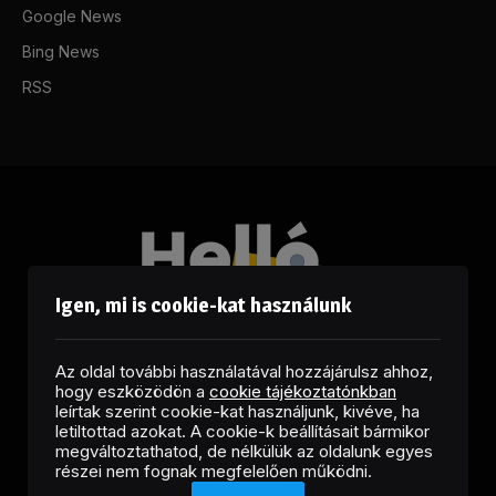
Google News
Bing News
RSS
Igen, mi is cookie-kat használunk
Az oldal további használatával hozzájárulsz ahhoz,
hogy eszközödön a
cookie tájékoztatónkban
leírtak szerint cookie-kat használjunk, kivéve, ha
letiltottad azokat. A cookie-k beállításait bármikor
megváltoztathatod, de nélkülük az oldalunk egyes
Facebook
LinkedIn
X
RSS
részei nem fognak megfelelően működni.
(Twitter)