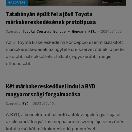
GAZDASÁG
Tatabányán épült fel a jövő Toyota
márkakereskedésének prototípusa
Szerző:
Toyota Central Europe - Hungary Kft.
2024.04.10.
Az új Toyota kiskereskedelmi koncepció szerint kialakított
márkakereskedések az ügyfél köré szerveződnek, a beltér
a korábbinál sokkal letisztultabb, egyszerűbb, mégis
otthonosabb.
Két márkakereskedővel indul a BYD
magyarországi forgalmazása
Szerző:
BYD
2023.09.29.
A BYD, a konnektorról tölthető autók világelső gyártója és
az akkumulátorgyártás meghatározó szereplője szerződést
kötött első két márkakereskedő partnerével