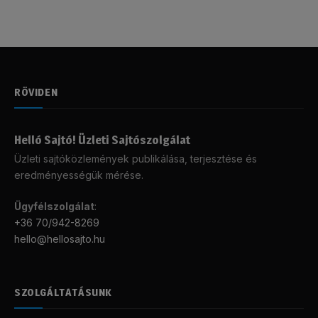
RÖVIDEN
Helló Sajtó! Üzleti Sajtószolgálat
Üzleti sajtóközlemények publikálása, terjesztése és
eredményességük mérése.
Ügyfélszolgálat
:
+36 70/942-8269
hello@hellosajto.hu
SZOLGÁLTATÁSUNK