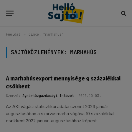
Főoldal
»
Címke: "marhahús"
SAJTÓKÖZLEMÉNYEK:
MARHAHÚS
A marhahúsexport mennyisége 9 százalékkal
csökkent
Szerző:
Agrárközgazdasági Intézet
2023.10.03.
Az AKI vágási statisztikai adatai szerint 2023 január–
augusztusában a szarvasmarha vágása 10 százalékkal
csökkent 2022 január–augusztusához képest.