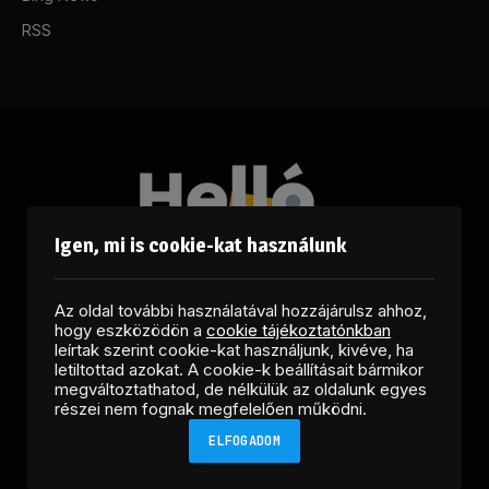
RSS
Igen, mi is cookie-kat használunk
Az oldal további használatával hozzájárulsz ahhoz,
hogy eszközödön a
cookie tájékoztatónkban
leírtak szerint cookie-kat használjunk, kivéve, ha
letiltottad azokat. A cookie-k beállításait bármikor
megváltoztathatod, de nélkülük az oldalunk egyes
Facebook
LinkedIn
X
RSS
részei nem fognak megfelelően működni.
(Twitter)
ELFOGADOM
Copyright © 2026 Helló Sajtó! Üzleti Sajtószolgálat