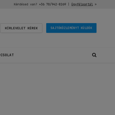
Kérdésed van?
+36 70/942-8269
|
Ügyfélportál
»
HÍRLEVELET KÉREK
SAJTÓKÖZLEMÉNYT KÜLDÖK
PCSOLAT