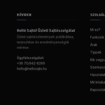
RÖVIDEN
SZOLGÁ
Mi ez?
Helló Sajtó! Üzleti Sajtószolgálat
Üzleti sajtóközlemények publikálása,
Funkciók
terjesztése és eredményességük
Árak
mérése.
Tippek
Ügyfélszolgálat
:
Kik vagy
+36 70/942-8269
Szerkeszt
hello@hellosajto.hu
Használat
Mit kínál
Kapcsola