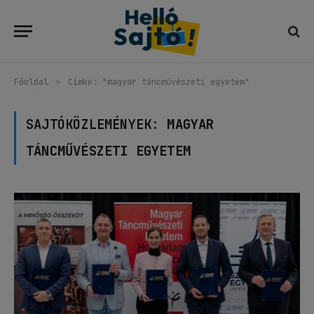
Főoldal
»
Címke: "magyar táncművészeti egyetem"
SAJTÓKÖZLEMÉNYEK:
MAGYAR
TÁNCMŰVÉSZETI EGYETEM