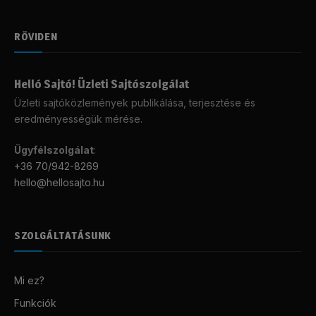
RÖVIDEN
Helló Sajtó! Üzleti Sajtószolgálat
Üzleti sajtóközlemények publikálása, terjesztése és
eredményességük mérése.
Ügyfélszolgálat
:
+36 70/942-8269
hello@hellosajto.hu
SZOLGÁLTATÁSUNK
Mi ez?
Funkciók