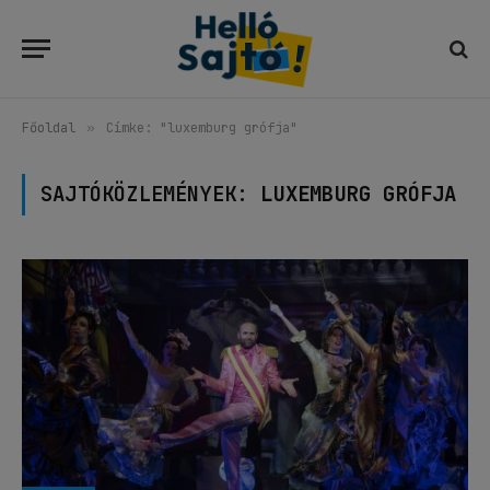
Főoldal
»
Címke: "luxemburg grófja"
SAJTÓKÖZLEMÉNYEK:
LUXEMBURG GRÓFJA