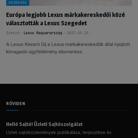
GAZDASÁG
Európa legjobb Lexus márkakereskedői közé
választották a Lexus Szegedet
Szerző:
Lexus Magyarország
2023.09.15.
A Lexus Kiwami Díj a Lexus márkakereskedők által nyújtott
kimagasló ügyfélélmény elismerése.
RÖVIDEN
Helló Sajtó! Üzleti Sajtószolgálat
Üzleti sajtóközlemények publikálása, terjesztése és