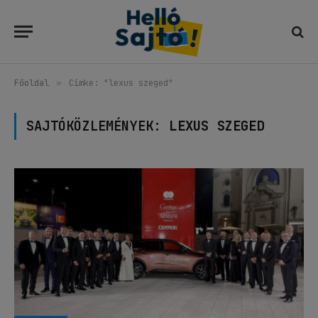
Főoldal
»
Címke: "lexus szeged"
SAJTÓKÖZLEMÉNYEK:
LEXUS SZEGED