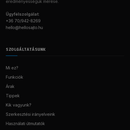
eredményességük mérése.
Ügyfélszolgálat
:
+36 70/942-8269
hello@hellosajto.hu
SZOLGÁLTATÁSUNK
Mi ez?
Funkciók
Árak
Tippek
Kik vagyunk?
Szerkesztési irányelveink
Használati útmutatók